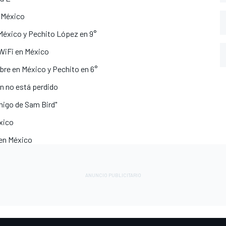
n México
 México y Pechito López en 9°
 WiFi en México
libre en México y Pechito en 6°
n no está perdido
migo de Sam Bird"
xico
 en México