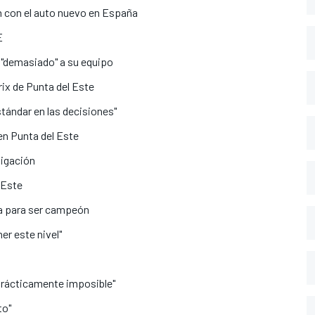
on con el auto nuevo en España
E
 "demasiado" a su equipo
ix de Punta del Este
stándar en las decisiones"
en Punta del Este
O
tigación
 Este
ía para ser campeón
er este nivel"
 "prácticamente imposible"
to"