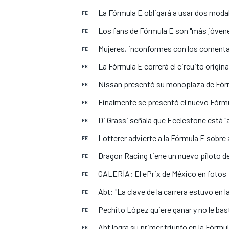
La Fórmula E obligará a usar dos moda
FE
Los fans de Fórmula E son "más jóvene
FE
Mujeres, inconformes con los coment
FE
La Fórmula E correrá el circuito origin
FE
Nissan presentó su monoplaza de Fór
FE
Finalmente se presentó el nuevo Fórmu
FE
Di Grassi señala que Ecclestone está "a
FE
Lotterer advierte a la Fórmula E sobre
FE
Dragon Racing tiene un nuevo piloto d
FE
GALERÍA: El ePrix de México en fotos
FE
Abt: "La clave de la carrera estuvo en l
FE
Pechito López quiere ganar y no le ba
FE
Abt logra su primer triunfo en la Fórmu
FE