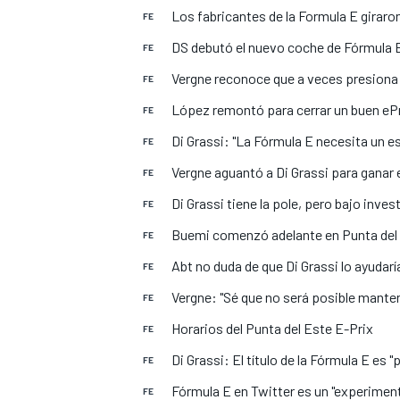
Los fabricantes de la Formula E girar
FE
FÓRMULA E
MOTO
DS debutó el nuevo coche de Fórmula 
FE
Vergne reconoce que a veces presiona
FE
López remontó para cerrar un buen ePr
FE
Di Grassi: "La Fórmula E necesita un e
FE
Vergne aguantó a Di Grassi para ganar 
FE
NASCAR
INDYCAR
SPORTSCAR
RALLY
TURISM
Di Grassi tiene la pole, pero bajo inves
FE
Buemi comenzó adelante en Punta del
FE
Abt no duda de que Di Grassi lo ayudar
FE
Vergne: "Sé que no será posible manten
FE
Horarios del Punta del Este E-Prix
FE
Di Grassi: El título de la Fórmula E es
FE
MÁS
Fórmula E en Twitter es un "experimen
FE