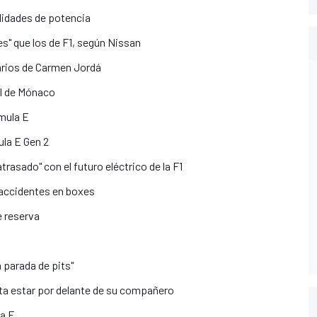
lidades de potencia
s" que los de F1, según Nissan
arios de Carmen Jordá
al de Mónaco
mula E
la E Gen 2
trasado" con el futuro eléctrico de la F1
 accidentes en boxes
e reserva
a parada de pits"
sta estar por delante de su compañero
la E