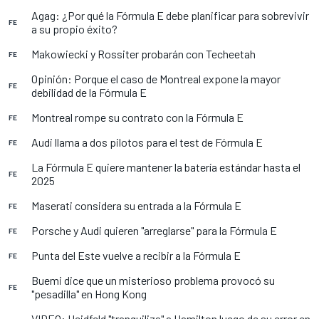
Agag: ¿Por qué la Fórmula E debe planificar para sobrevivir
FE
a su propio éxito?
Makowiecki y Rossiter probarán con Techeetah
FE
Opinión: Porque el caso de Montreal expone la mayor
FE
debilidad de la Fórmula E
Montreal rompe su contrato con la Fórmula E
FE
Audi llama a dos pilotos para el test de Fórmula E
FE
La Fórmula E quiere mantener la batería estándar hasta el
FE
2025
Maserati considera su entrada a la Fórmula E
FE
Porsche y Audi quieren "arreglarse" para la Fórmula E
FE
Punta del Este vuelve a recibir a la Fórmula E
FE
Buemi dice que un misterioso problema provocó su
FE
"pesadilla" en Hong Kong
VIDEO: Heidfeld "tranquiliza" a Hamilton luego de su error en