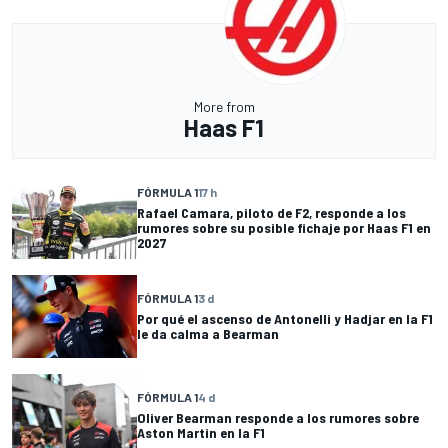
More from
Haas F1
FÓRMULA 1
17 h
Rafael Camara, piloto de F2, responde a los
rumores sobre su posible fichaje por Haas F1 en
2027
FÓRMULA 1
3 d
Por qué el ascenso de Antonelli y Hadjar en la F1
le da calma a Bearman
FÓRMULA 1
4 d
Oliver Bearman responde a los rumores sobre
Aston Martin en la F1