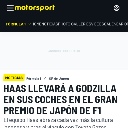
FÓRMULA 1
HOME
NOTICIAS
PHOTO GALLERIES
VIDEOS
CALENDARIO
NOTICIAS
Fórmula 1
GP de Japón
HAAS LLEVARÁ A GODZILLA
EN SUS COCHES EN EL GRAN
PREMIO DE JAPÓN DE F1
El equipo Haas abraza cada vez más la cultura
japonesa y, tras el vínculo con Toyota Gazoo