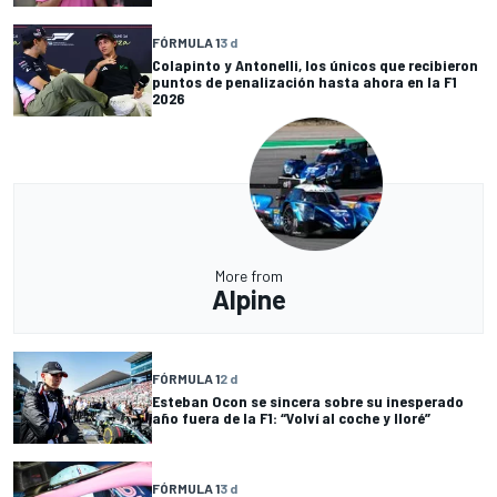
FÓRMULA 1
3 d
Colapinto y Antonelli, los únicos que recibieron
puntos de penalización hasta ahora en la F1
2026
More from
Alpine
FÓRMULA 1
2 d
Esteban Ocon se sincera sobre su inesperado
año fuera de la F1: “Volví al coche y lloré”
FÓRMULA 1
3 d