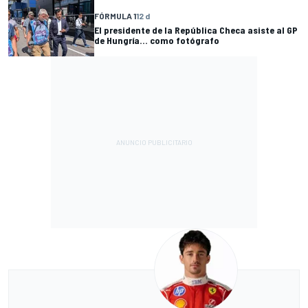
FÓRMULA 1
12 d
El presidente de la República Checa asiste al GP
de Hungría... como fotógrafo