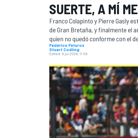
SUERTE, A MÍ M
FÓRMULA E
MOTO
Franco Colapinto y Pierre Gasly est
de Gran Bretaña, y finalmente el a
quien no quedó conforme con el de
Federico Faturos
Stuart Codling
Edited:
6 jul 2026, 11:59
NASCAR
INDYCAR
SPORTSCAR
RALLY
TURISM
MÁS