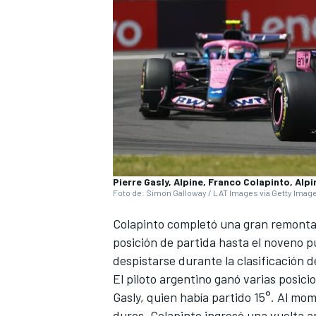
Pierre Gasly, Alpine, Franco Colapinto, Alpi
Foto de: Simon Galloway / LAT Images via Getty Imag
Colapinto completó una gran remontad
posición de partida hasta el noveno 
despistarse durante la clasificación 
El piloto argentino ganó varias posici
Gasly, quien había partido 15°. Al mo
duros, Colapinto ingresó una vuelta 