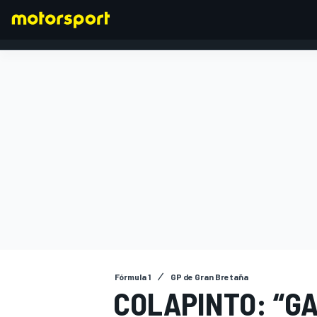
FÓRMULA 1
Fórmula 1
GP de Gran Bretaña
COLAPINTO: “G