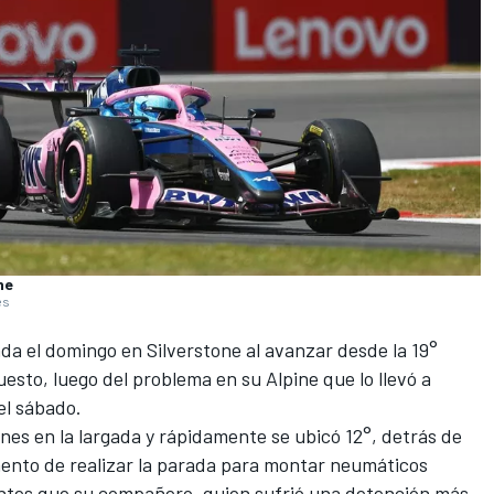
ne
es
a el domingo en Silverstone al avanzar desde la 19°
puesto,
luego del problema en su Alpine que lo llevó a
del sábado
.
ones en la largada y rápidamente se ubicó 12°, detrás de
mento de realizar la parada para montar neumáticos
antes que su compañero, quien sufrió una detención más