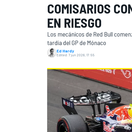
COMISARIOS CO
FÓRMULA E
MOTO
EN RIESGO
Los mecánicos de Red Bull comenza
tardía del GP de Mónaco
Ed Hardy
Edited:
7 jun 2026, 17:55
NASCAR
INDYCAR
SPORTSCAR
RALLY
TURISM
MÁS