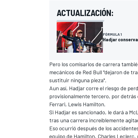
ACTUALIZACIÓN:
FÓRMULA 1
Hadjar conserva
Pero los comisarios de carrera tambié
mecánicos de Red Bull "dejaron de trab
sustituir ninguna pieza".
Aun así, Hadjar corre el riesgo de pe
provisionalmente tercero, por detrás
Ferrari
,
Lewis Hamilton
.
Si Hadjar es sancionado, le dará a
McL
tras una carrera increíblemente agita
Eso ocurrió después de los accidente
equipo de Hamilton,
Charles Leclerc
,