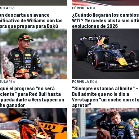
ULA 1
1 d
FÓRMULA 1
1 d
on descarta un avance
¿Cuándo llegarán los cambios
ificativo de Williams con las
W17? Mercedes alista sus últ
ora que prepara para Bakú
evoluciones de 2026
ULA 1
6 d
FÓRMULA 1
10 d
 qué el progreso "no será
"Siempre estamos al límite" –
iciente" para Red Bull hasta
Bull admite que no le dio a
 pueda darle a Verstappen un
Verstappen "un coche con el 
he ganador
apretar"