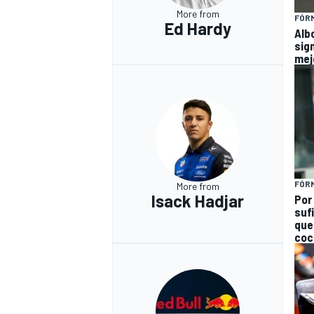
More from
FÓRM
Ed Hardy
Alb
sign
mej
FÓRM
More from
Isack Hadjar
Por
suf
que
coc