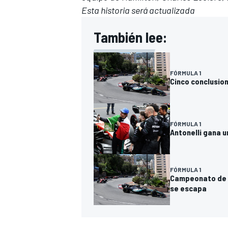
Esta historia será actualizada
También lee:
FÓRMULA 1
Cinco conclusio
FÓRMULA 1
Antonelli gana 
FÓRMULA 1
Campeonato de F
se escapa