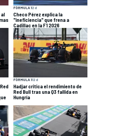
FÓRMULA 1
2 d
 al
Checo Pérez explica la
imas
"ineficiencia" que frena a
Cadillac en la F1 2026
FÓRMULA 1
12 d
 Red
Hadjar critica el rendimiento de
Red Bull tras una Q3 fallida en
que
Hungría