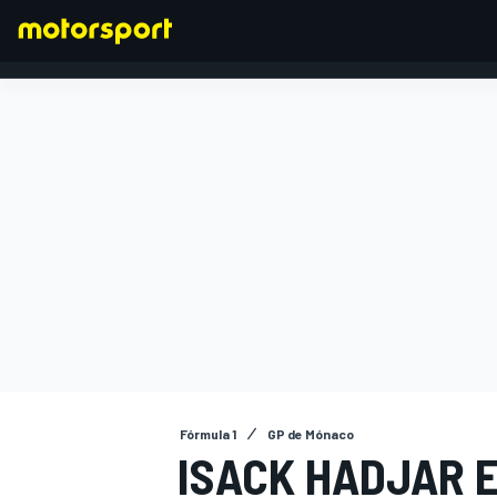
FÓRMULA 1
Fórmula 1
GP de Mónaco
ISACK HADJAR 