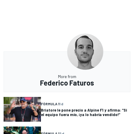
More from
Federico Faturos
FÓRMULA 1
1 d
Briatore le pone precio a Alpine F1 y afirma: “Si
el equipo fuera mío, ¡ya lo habría vendido!”
FÓRMULA 1
2 d