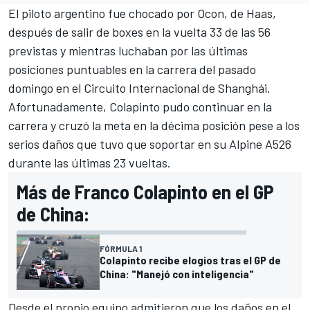
El piloto argentino fue chocado por Ocon
, de Haas,
después de salir de boxes en la vuelta 33 de las 56
previstas y mientras luchaban por las últimas
posiciones puntuables en la carrera del pasado
domingo en el Circuito Internacional de Shanghái.
Afortunadamente,
Colapinto pudo continuar en la
carrera y cruzó la meta en la décima posición
pese a los
serios daños que tuvo que soportar en su
Alpine
A526
durante las últimas 23 vueltas.
Más de Franco Colapinto en el GP
de China:
FÓRMULA 1
Colapinto recibe elogios tras el GP de
China: "Manejó con inteligencia"
Desde el propio equipo admitieron que los daños en el