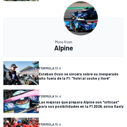
More from
Alpine
FÓRMULA 1
3 d
Esteban Ocon se sincera sobre su inesperado
año fuera de la F1: “Volví al coche y lloré”
FÓRMULA 1
4 d
Las mejoras que prepara Alpine son "críticas"
para sus posibilidades en la F1 2026, avisa Gasly
FÓRMULA 1
5 d