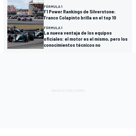
FÓRMULA 1
F1 Power Rankings de Silverstone:
Franco Colapinto brilla en el top 10
FÓRMULA 1
La nueva ventaja de los equipos
oficiales: el motor es el mismo, pero los
conocimientos técnicos no