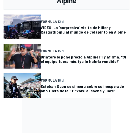
Alpine
FÓRMULA 1
2 d
VIDEO: La 'sorpresiva' visita de Miller y
Razgatlioglu al mundo de Colapinto en Alpine
FÓRMULA 1
5 d
Briatore le pone precio a Alpine F1 y afirma: “Si
el equipo fuera mío, ¡ya lo habría vendido!”
FÓRMULA 1
6 d
Esteban Ocon se sincera sobre su inesperado
año fuera de la F1: “Volví al coche y lloré”