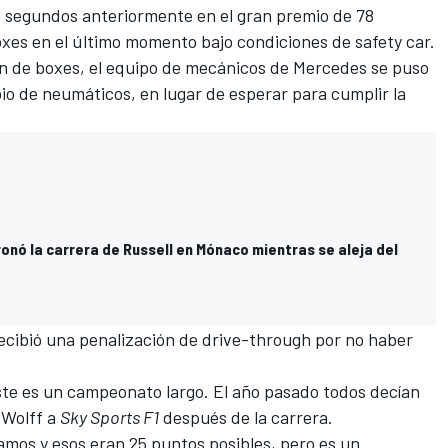
co segundos anteriormente en el gran premio de 78
boxes en el último momento bajo condiciones de safety car.
ón de boxes, el equipo de mecánicos de Mercedes se puso
io de neumáticos, en lugar de esperar para cumplir la
nó la carrera de Russell en Mónaco mientras se aleja del
recibió una penalización de drive-through por no haber
ste es un campeonato largo. El año pasado todos decían
o Wolff a
Sky Sports F1
después de la carrera.
amos y esos eran 25 puntos posibles, pero es un