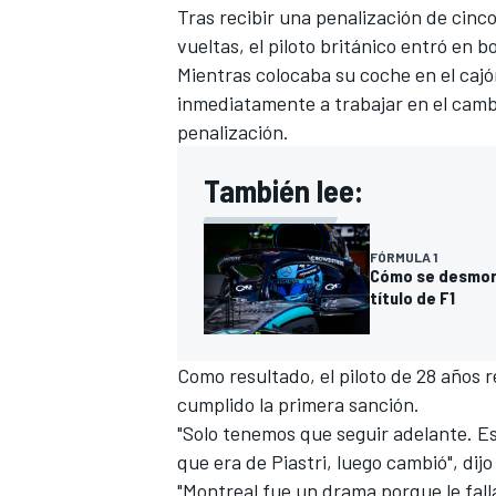
Tras recibir una penalización de cin
vueltas, el piloto británico entró en 
Mientras colocaba su coche en el caj
inmediatamente a trabajar en el camb
penalización.
También lee:
FÓRMULA 1
Cómo se desmoro
título de F1
Como resultado, el piloto de 28 años 
cumplido la primera sanción.
"Solo tenemos que seguir adelante. E
que era de Piastri, luego cambió", dij
"Montreal fue un drama porque le fall