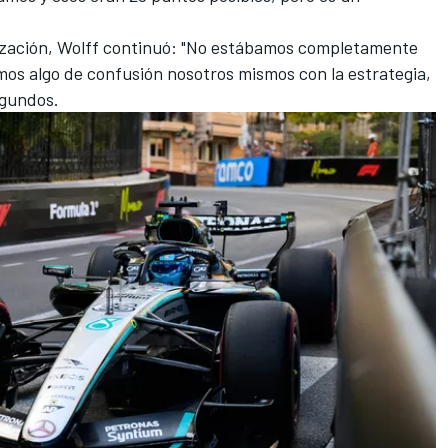
lización, Wolff continuó: "No estábamos completamente
mos algo de confusión nosotros mismos con la estrategia,
egundos.