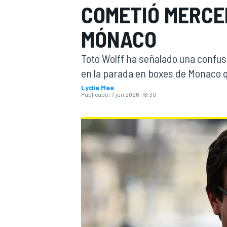
COMETIÓ MERCE
FÓRMULA E
MOTO
MÓNACO
Toto Wolff ha señalado una confusi
en la parada en boxes de Monaco qu
Lydia Mee
Publicado:
7 jun 2026, 18:30
NASCAR
INDYCAR
SPORTSCAR
RALLY
TURISM
MÁS