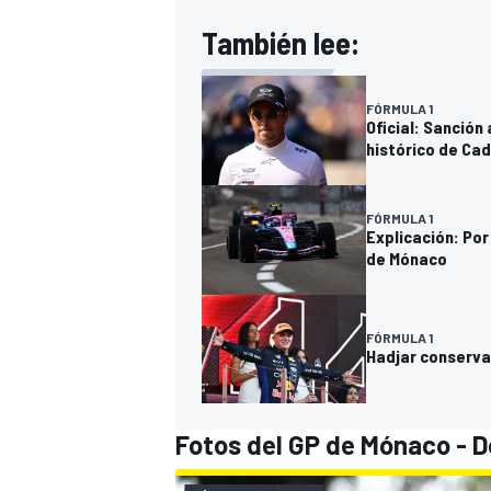
También lee:
FÓRMULA 1
Oficial: Sanción
histórico de Cad
FÓRMULA 1
Explicación: Por
de Mónaco
FÓRMULA 1
Hadjar conserva
Fotos del GP de Mónaco - 