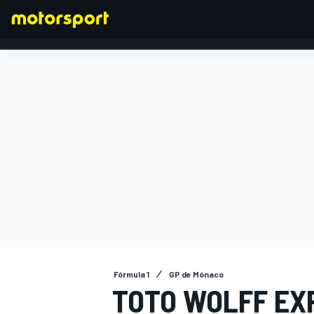
FÓRMULA 1
Fórmula 1
GP de Mónaco
TOTO WOLFF EX