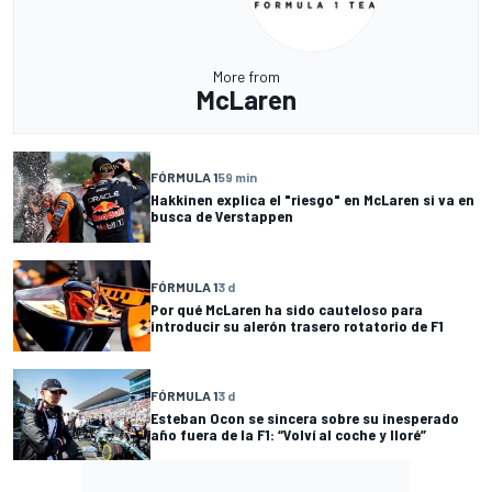
More from
McLaren
FÓRMULA 1
59 min
Hakkinen explica el "riesgo" en McLaren si va en
busca de Verstappen
FÓRMULA 1
3 d
Por qué McLaren ha sido cauteloso para
introducir su alerón trasero rotatorio de F1
FÓRMULA 1
3 d
Esteban Ocon se sincera sobre su inesperado
año fuera de la F1: “Volví al coche y lloré”