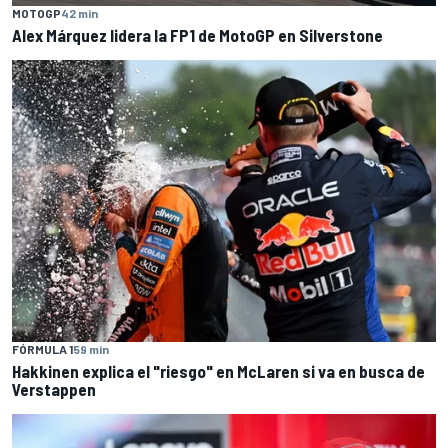
MOTOGP
42 min
Alex Márquez lidera la FP1 de MotoGP en Silverstone
FÓRMULA 1
59 min
Hakkinen explica el "riesgo" en McLaren si va en busca de
Verstappen