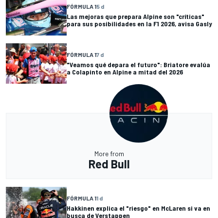
FÓRMULA 1
5 d
Las mejoras que prepara Alpine son "críticas"
para sus posibilidades en la F1 2026, avisa Gasly
FÓRMULA 1
7 d
"Veamos qué depara el futuro": Briatore evalúa
a Colapinto en Alpine a mitad del 2026
More from
Red Bull
FÓRMULA 1
1 d
Hakkinen explica el "riesgo" en McLaren si va en
busca de Verstappen