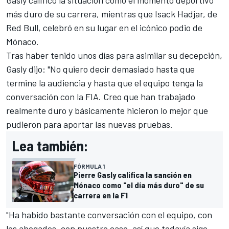
Gasly calificó la situación como el momento deportivo
más duro de su carrera, mientras que
Isack Hadjar
, de
Red Bull, celebró en su lugar en el icónico podio de
Mónaco.
Tras haber tenido unos días para asimilar su decepción,
Gasly dijo: "No quiero decir demasiado hasta que
termine la audiencia y hasta que el equipo tenga la
conversación con la FIA. Creo que han trabajado
realmente duro y básicamente hicieron lo mejor que
pudieron para aportar las nuevas pruebas.
Lea también:
FÓRMULA 1
Pierre Gasly califica la sanción en
Mónaco como "el día más duro" de su
carrera en la F1
"Ha habido bastante conversación con el equipo, con
los abogados, con nuestro caso, así que todavía sigo