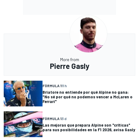
More from
Pierre Gasly
FÓRMULA 1
11 h
Briatore no entiende por qué Alpine no gana:
"No sé por qué no podemos vencer a McLaren o
Ferrari"
FÓRMULA 1
3 d
Las mejoras que prepara Alpine son "críticas"
para sus posibilidades en la F1 2026, avisa Gasly