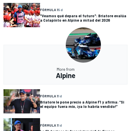
FÓRMULA 1
5 d
"Veamos qué depara el futuro": Briatore evalúa
a Colapinto en Alpine a mitad del 2026
More from
Alpine
FÓRMULA 1
1 d
Briatore le pone precio a Alpine F1 y afirma: “Si
el equipo fuera mío, ¡ya lo habría vendido!”
FÓRMULA 1
1 d