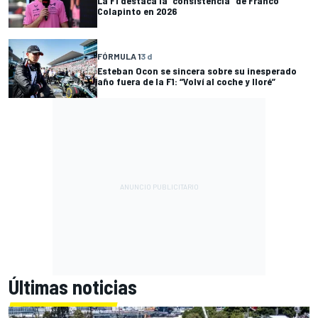
La F1 destaca la “consistencia” de Franco
Colapinto en 2026
FÓRMULA 1
3 d
Esteban Ocon se sincera sobre su inesperado
año fuera de la F1: “Volví al coche y lloré”
Últimas noticias