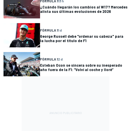
FÓRMULA 1
13 h
¿Cuándo llegarán los cambios al W17? Mercedes
alista sus últimas evoluciones de 2026
FÓRMULA 1
1 d
George Russell debe "ordenar su cabeza" para
la lucha por el título de F1
FÓRMULA 1
2 d
Esteban Ocon se sincera sobre su inesperado
año fuera de la F1: “Volví al coche y lloré”