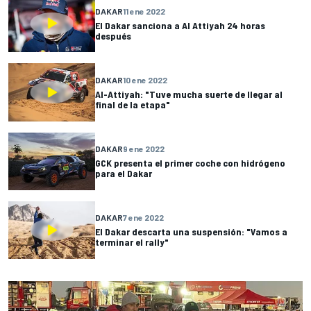
DAKAR
11 ene 2022
El Dakar sanciona a Al Attiyah 24 horas
después
DAKAR
10 ene 2022
Al-Attiyah: "Tuve mucha suerte de llegar al
final de la etapa"
DAKAR
9 ene 2022
GCK presenta el primer coche con hidrógeno
para el Dakar
DAKAR
7 ene 2022
El Dakar descarta una suspensión: "Vamos a
terminar el rally"