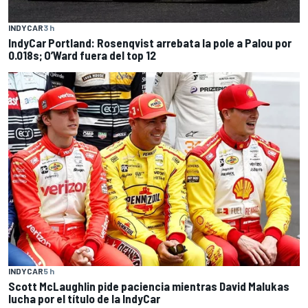
INDYCAR
3 h
IndyCar Portland: Rosenqvist arrebata la pole a Palou por
0.018s; O’Ward fuera del top 12
INDYCAR
5 h
Scott McLaughlin pide paciencia mientras David Malukas
lucha por el título de la IndyCar