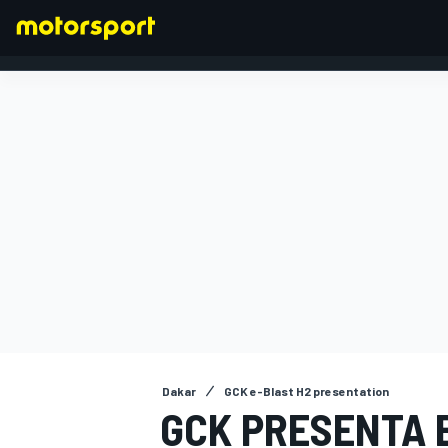
FÓRMULA 1
Dakar
GCK e-Blast H2 presentation
GCK PRESENTA 