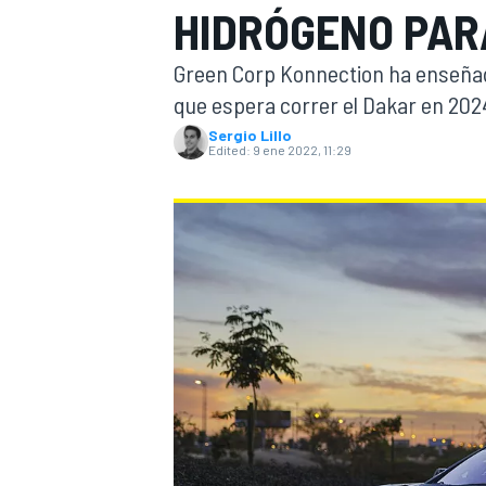
HIDRÓGENO PAR
FÓRMULA E
MOTO
Green Corp Konnection ha enseñado
que espera correr el Dakar en 202
Sergio Lillo
Edited:
9 ene 2022, 11:29
NASCAR
INDYCAR
SPORTSCAR
RALLY
TURISM
MÁS