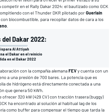
a competir en el
Rally Dakar
2024: el bautizado como GCK
compitiendo con el Thunder DKR pilotado por
Guerlain
 con biocombustible, para recopilar datos de cara a los
eno
.
s del Dakar 2022:
ispara Al Attiyah
a el Dakar en el reinicio
lida en el Dakar 2022
colaboración con la compañía alemana
FEV
y cuenta con un
eno a una presión de 700 bares. La potencia que es
pila de hidrógeno está directamente conectada a una
ción que genera 50 kWh.
 ofrecer 320 kW (429 CV) con tracción trasera (buggy)
GCK ha encontrado al solución al habitual lag de los
tería como buffer para compensar el tiempo que tarda la