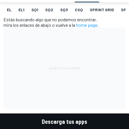
EL
EL1
SQ1
SQ2
SQ3
CSQ
SPRINT GRID
SPR
Estás buscando algo que no podemos encontrar.
mira los enlaces de abajo o vuelve a la
home page
.
Descarga tus apps