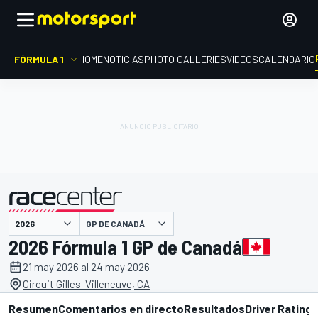
FÓRMULA 1
HOME
NOTICIAS
PHOTO GALLERIES
VIDEOS
CALENDARIO
GP DE CANADÁ
presentado por
2026 Fórmula 1 GP de Canadá
21 may 2026 al 24 may 2026
Circuit Gilles-Villeneuve, CA
Resumen
Comentarios en directo
Resultados
Driver Ratings