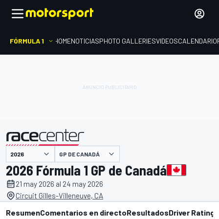
FÓRMULA 1
HOME
NOTICIAS
PHOTO GALLERIES
VIDEOS
CALENDARIO
GP DE CANADÁ
presentado por
2026 Fórmula 1 GP de Canadá
21 may 2026 al 24 may 2026
Circuit Gilles-Villeneuve, CA
Resumen
Comentarios en directo
Resultados
Driver Ratings