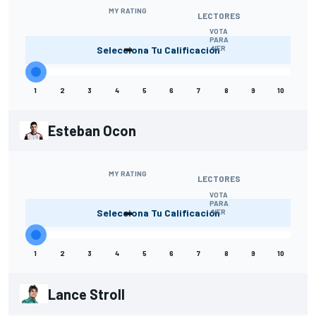
MY RATING
LECTORES
VOTA
-
PARA
Selecciona Tu Calificación
VER
1
2
3
4
5
6
7
8
9
10
Esteban Ocon
MY RATING
LECTORES
VOTA
-
PARA
Selecciona Tu Calificación
VER
1
2
3
4
5
6
7
8
9
10
Lance Stroll