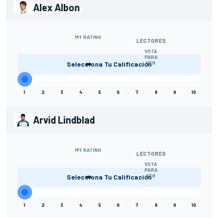
Alex Albon
MY RATING
LECTORES
VOTA
-
PARA
Selecciona Tu Calificación
VER
1
2
3
4
5
6
7
8
9
10
Arvid Lindblad
MY RATING
LECTORES
VOTA
-
PARA
Selecciona Tu Calificación
VER
1
2
3
4
5
6
7
8
9
10