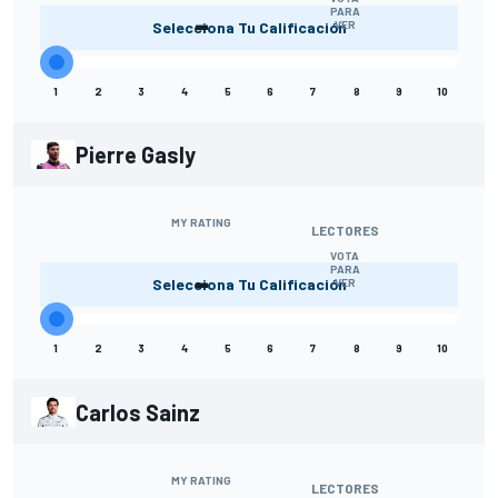
-
PARA
Selecciona Tu Calificación
VER
1
2
3
4
5
6
7
8
9
10
Pierre Gasly
MY RATING
LECTORES
VOTA
-
PARA
Selecciona Tu Calificación
VER
1
2
3
4
5
6
7
8
9
10
Carlos Sainz
MY RATING
LECTORES