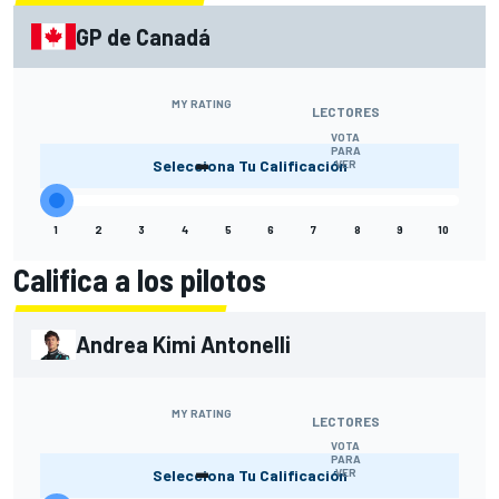
GP de Canadá
MY RATING
LECTORES
VOTA
-
PARA
Selecciona Tu Calificación
VER
1
2
3
4
5
6
7
8
9
10
Califica a los pilotos
Andrea Kimi Antonelli
MY RATING
LECTORES
VOTA
-
PARA
Selecciona Tu Calificación
VER