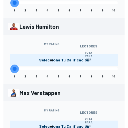
1
2
3
4
5
6
7
8
9
10
Lewis Hamilton
MY RATING
LECTORES
VOTA
-
PARA
Selecciona Tu Calificación
VER
1
2
3
4
5
6
7
8
9
10
Max Verstappen
MY RATING
LECTORES
VOTA
-
PARA
Selecciona Tu Calificación
VER