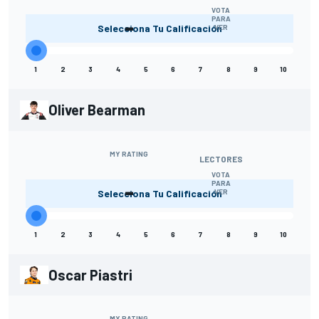
VOTA
-
PARA
Selecciona Tu Calificación
VER
1
2
3
4
5
6
7
8
9
10
Oliver Bearman
MY RATING
LECTORES
VOTA
-
PARA
Selecciona Tu Calificación
VER
1
2
3
4
5
6
7
8
9
10
Oscar Piastri
MY RATING