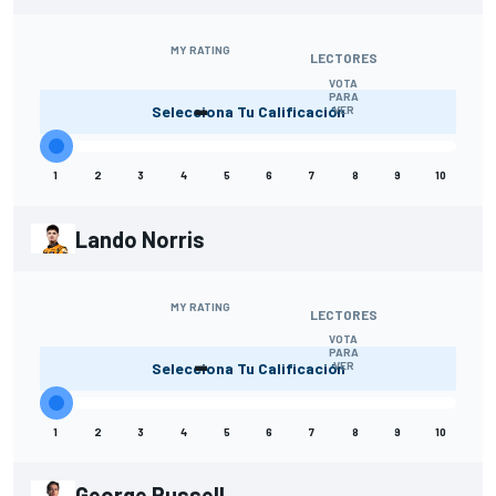
MY RATING
LECTORES
VOTA
-
PARA
Selecciona Tu Calificación
VER
1
2
3
4
5
6
7
8
9
10
Lando Norris
MY RATING
LECTORES
VOTA
-
PARA
Selecciona Tu Calificación
VER
1
2
3
4
5
6
7
8
9
10
George Russell