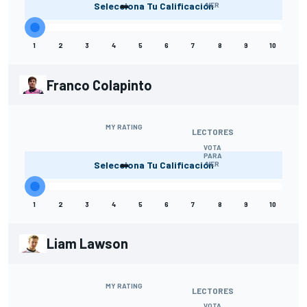
-
Selecciona Tu Calificación
VER
1
2
3
4
5
6
7
8
9
10
Franco Colapinto
MY RATING
LECTORES
VOTA
-
PARA
Selecciona Tu Calificación
VER
1
2
3
4
5
6
7
8
9
10
Liam Lawson
MY RATING
LECTORES
VOTA