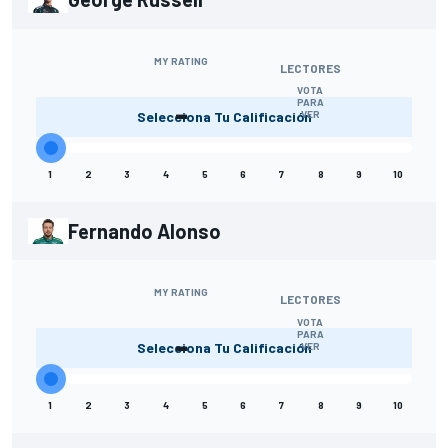
MY RATING
LECTORES
VOTA
-
PARA
Selecciona Tu Calificación
VER
1
2
3
4
5
6
7
8
9
10
Fernando Alonso
MY RATING
LECTORES
VOTA
-
PARA
Selecciona Tu Calificación
VER
1
2
3
4
5
6
7
8
9
10