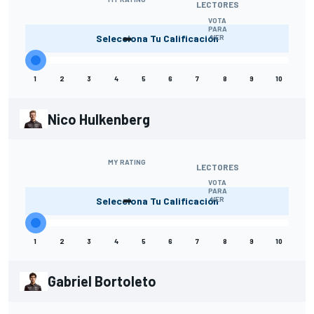
LECTORES
VOTA
-
PARA
Selecciona Tu Calificación
VER
1
2
3
4
5
6
7
8
9
10
Nico Hulkenberg
MY RATING
LECTORES
VOTA
-
PARA
Selecciona Tu Calificación
VER
1
2
3
4
5
6
7
8
9
10
Gabriel Bortoleto