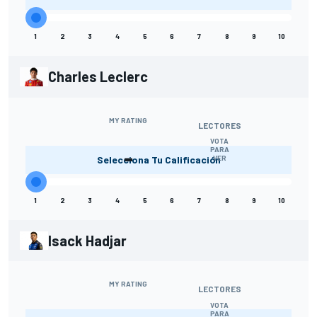
1
2
3
4
5
6
7
8
9
10
Charles Leclerc
MY RATING
LECTORES
VOTA
-
PARA
Selecciona Tu Calificación
VER
1
2
3
4
5
6
7
8
9
10
Isack Hadjar
MY RATING
LECTORES
VOTA
PARA