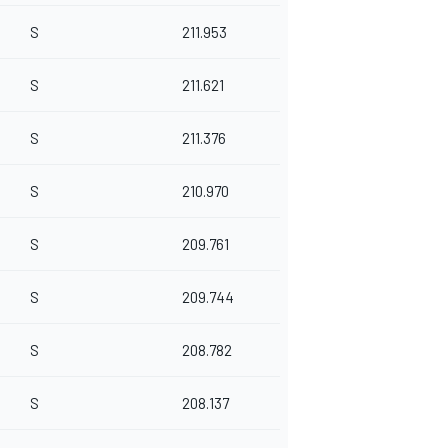
S
211.953
S
211.621
S
211.376
S
210.970
S
209.761
S
209.744
S
208.782
S
208.137