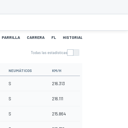
PARRILLA
CARRERA
FL
HISTORIAL DE NEUMÁTICOS
PIT
Todas las estadísticas
NEUMÁTICOS
KM/H
S
216.313
S
216.111
S
215.864