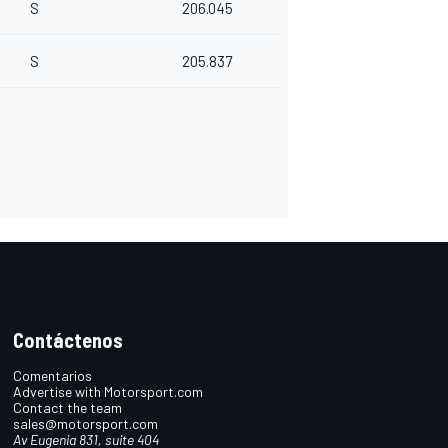
S
206.045
S
205.837
Contáctenos
Comentarios
Advertise with Motorsport.com
Contact the team
sales@motorsport.com
Av Eugenia 831, suite 404