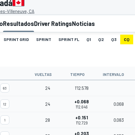
nadá
lles-Villeneuve, CA
to
Resultados
Driver Ratings
Noticias
SPRINT GRID
SPRINT
SPRINT FL
Q1
Q2
Q3
CQ
O
VUELTAS
TIEMPO
INTERVALO
24
1'12.578
63
+0.068
24
0.068
12
1'12.646
+0.151
28
0.083
1
1'12.729
+0.203