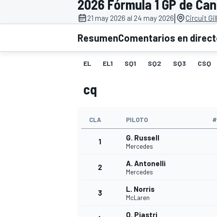
2026 Fórmula 1 GP de Ca
|
FÓRMULA E
MOTO
21 may 2026 al 24 may 2026
Circuit Gi
Resumen
Comentarios en direc
EL
EL1
SQ1
SQ2
SQ3
CSQ
cq
NASCAR
INDYCAR
SPORTSCAR
RALLY
TURISM
CLA
PILOTO
#
G. Russell
1
Mercedes
A. Antonelli
2
Mercedes
L. Norris
3
McLaren
MÁS
O. Piastri