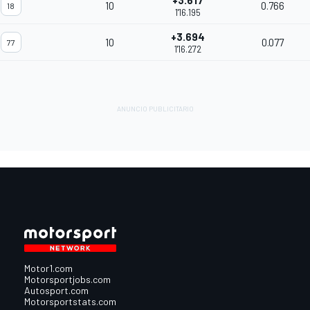
+3.617
10
0.766
18
1'16.195
+3.694
10
0.077
77
1'16.272
Motor1.com
Motorsportjobs.com
Autosport.com
Motorsportstats.com