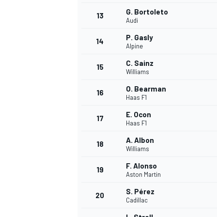
G. Bortoleto
13
Audi
P. Gasly
14
Alpine
C. Sainz
15
Williams
O. Bearman
16
Haas F1
E. Ocon
17
Haas F1
A. Albon
18
Williams
F. Alonso
19
Aston Martin
S. Pérez
20
Cadillac