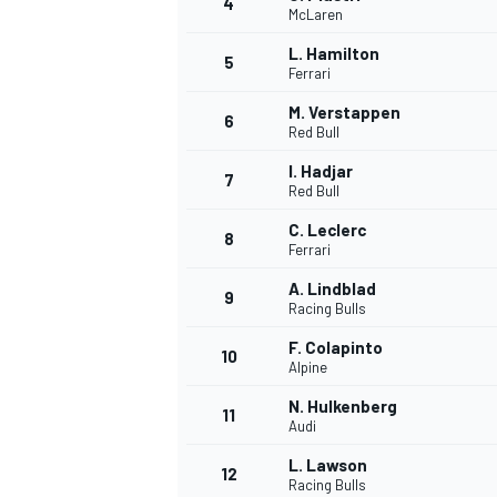
4
McLaren
L. Hamilton
5
Ferrari
M. Verstappen
6
Red Bull
I. Hadjar
7
Red Bull
C. Leclerc
8
Ferrari
A. Lindblad
9
Racing Bulls
F. Colapinto
10
Alpine
N. Hulkenberg
11
Audi
L. Lawson
12
Racing Bulls