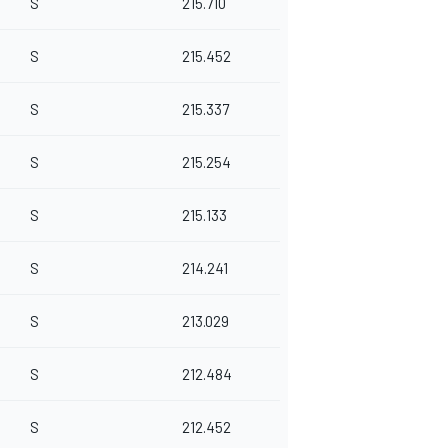
S
215.710
S
215.452
S
215.337
S
215.254
S
215.133
S
214.241
S
213.029
S
212.484
S
212.452