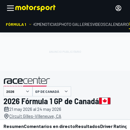
FÓRMULA 1
HOME
NOTICIAS
PHOTO GALLERIES
VIDEOS
CALENDARIO
GP DE CANADÁ
presentado por
2026 Fórmula 1 GP de Canadá
21 may 2026 al 24 may 2026
Circuit Gilles-Villeneuve, CA
Resumen
Comentarios en directo
Resultados
Driver Ratings