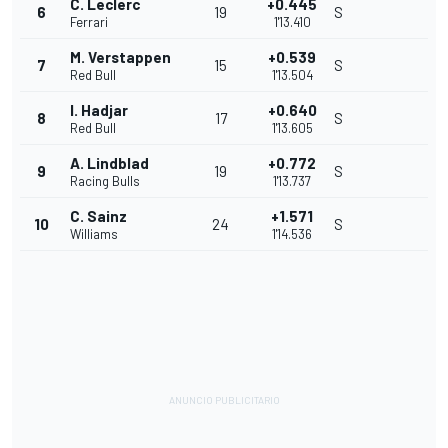
C. Leclerc
+0.445
6
19
S
Ferrari
1'13.410
M. Verstappen
+0.539
7
15
S
Red Bull
1'13.504
I. Hadjar
+0.640
8
17
S
Red Bull
1'13.605
A. Lindblad
+0.772
9
19
S
Racing Bulls
1'13.737
C. Sainz
+1.571
10
24
S
Williams
1'14.536