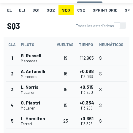
EL
EL1
SQ1
SQ2
SQ3
CSQ
SPRINT GRID
SPR
SQ3
Todas las estadísticas
CLA
PILOTO
VUELTAS
TIEMPO
NEUMÁTICOS
G. Russell
1
19
1'12.965
S
Mercedes
A. Antonelli
+0.068
2
16
S
Mercedes
1'13.033
L. Norris
+0.315
3
15
S
McLaren
1'13.280
O. Piastri
+0.334
4
15
S
McLaren
1'13.299
L. Hamilton
+0.361
5
23
S
Ferrari
1'13.326