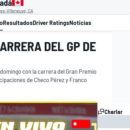
nadá
lles-Villeneuve, CA
to
Resultados
Driver Ratings
Noticias
 CARRERA DEL GP DE
O
l domingo con la carrera del Gran Premio
icipaciones de Checo Pérez y Franco
Charlar