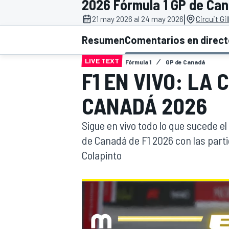
2026 Fórmula 1 GP de Ca
|
FÓRMULA E
MOTO
21 may 2026 al 24 may 2026
Circuit Gi
Resumen
Comentarios en direc
LIVE TEXT
Fórmula 1
GP de Canadá
F1 EN VIVO: LA
CANADÁ 2026
NASCAR
INDYCAR
SPORTSCAR
RALLY
TURISM
Sigue en vivo todo lo que sucede e
de Canadá de F1 2026 con las part
Colapinto
MÁS