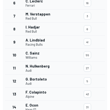
C. Leclerc
6
16
Ferrari
M. Verstappen
7
3
Red Bull
I. Hadjar
8
6
Red Bull
A. Lindblad
9
41
Racing Bulls
C. Sainz
10
55
Williams
N. Hulkenberg
11
27
Audi
G. Bortoleto
12
5
Audi
F. Colapinto
13
43
Alpine
E. Ocon
14
31
Haas F1