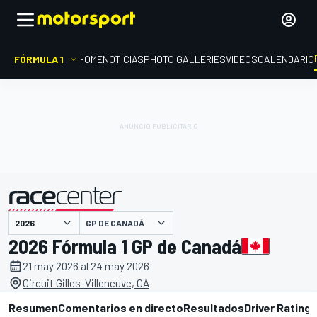
FÓRMULA 1
HOME
NOTICIAS
PHOTO GALLERIES
VIDEOS
CALENDARIO
GP DE CANADÁ
presentado por
2026 Fórmula 1 GP de Canadá
21 may 2026 al 24 may 2026
Circuit Gilles-Villeneuve, CA
Resumen
Comentarios en directo
Resultados
Driver Ratings