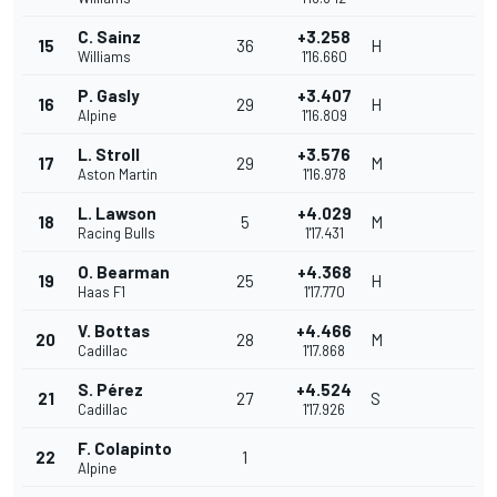
C. Sainz
+3.258
15
36
H
Williams
1'16.660
P. Gasly
+3.407
16
29
H
Alpine
1'16.809
L. Stroll
+3.576
17
29
M
Aston Martin
1'16.978
L. Lawson
+4.029
18
5
M
Racing Bulls
1'17.431
O. Bearman
+4.368
19
25
H
Haas F1
1'17.770
V. Bottas
+4.466
20
28
M
Cadillac
1'17.868
S. Pérez
+4.524
21
27
S
Cadillac
1'17.926
F. Colapinto
22
1
Alpine