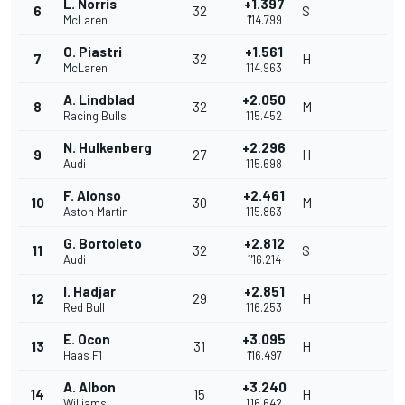
L. Norris
+1.397
6
32
S
McLaren
1'14.799
O. Piastri
+1.561
7
32
H
McLaren
1'14.963
A. Lindblad
+2.050
8
32
M
Racing Bulls
1'15.452
N. Hulkenberg
+2.296
9
27
H
Audi
1'15.698
F. Alonso
+2.461
10
30
M
Aston Martin
1'15.863
G. Bortoleto
+2.812
11
32
S
Audi
1'16.214
I. Hadjar
+2.851
12
29
H
Red Bull
1'16.253
E. Ocon
+3.095
13
31
H
Haas F1
1'16.497
A. Albon
+3.240
14
15
H
Williams
1'16.642