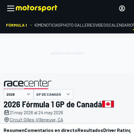
FÓRMULA 1
HOME
NOTICIAS
PHOTO GALLERIES
VIDEOS
CALENDARIO
GP DE CANADÁ
presentado por
2026 Fórmula 1 GP de Canadá
21 may 2026 al 24 may 2026
Circuit Gilles-Villeneuve, CA
Resumen
Comentarios en directo
Resultados
Driver Ratings