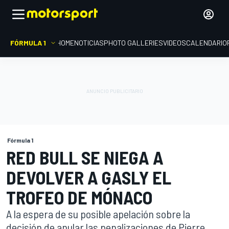
FÓRMULA 1
HOME
NOTICIAS
PHOTO GALLERIES
VIDEOS
CALENDARIO
Fórmula 1
RED BULL SE NIEGA A
DEVOLVER A GASLY EL
TROFEO DE MÓNACO
A la espera de su posible apelación sobre la
decisión de anular las penalizaciones de Pierre