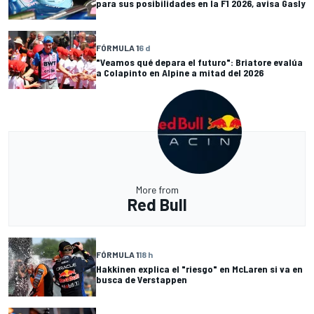
para sus posibilidades en la F1 2026, avisa Gasly
FÓRMULA 1
6 d
"Veamos qué depara el futuro": Briatore evalúa
a Colapinto en Alpine a mitad del 2026
More from
Red Bull
FÓRMULA 1
18 h
Hakkinen explica el "riesgo" en McLaren si va en
busca de Verstappen