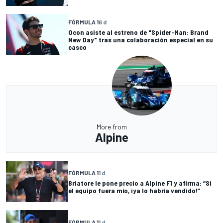
FÓRMULA 1
6 d
Ocon asiste al estreno de "Spider-Man: Brand
New Day" tras una colaboración especial en su
casco
More from
Alpine
FÓRMULA 1
1 d
Briatore le pone precio a Alpine F1 y afirma: “Si
el equipo fuera mío, ¡ya lo habría vendido!”
FÓRMULA 1
1 d