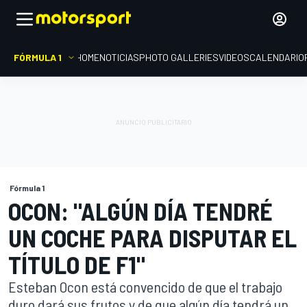
FÓRMULA 1
HOME
NOTICIAS
PHOTO GALLERIES
VIDEOS
CALENDARIO
Fórmula 1
OCON: "ALGÚN DÍA TENDRÉ
UN COCHE PARA DISPUTAR EL
TÍTULO DE F1"
Esteban Ocon está convencido de que el trabajo
duro dará sus frutos y de que algún día tendrá un