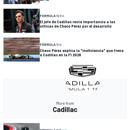
FÓRMULA 1
23 h
El jefe de Cadillac resta importancia a las
críticas de Checo Pérez por el desarrollo
FÓRMULA 1
1 d
Checo Pérez explica la "ineficiencia" que frena
a Cadillac en la F1 2026
More from
Cadillac
FÓRMULA 1
27 min