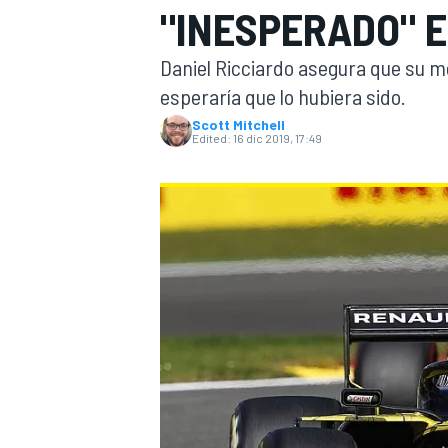
"INESPERADO" E
FÓRMULA E
MOTO
Daniel Ricciardo asegura que su m
esperaría que lo hubiera sido.
Scott Mitchell
Edited:
16 dic 2019, 17:49
NASCAR
INDYCAR
SPORTSCAR
RALLY
TURISM
MÁS