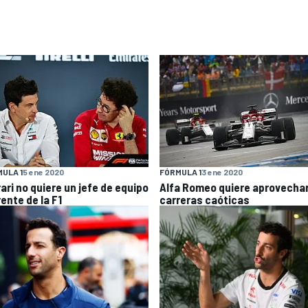
ULA 1
5 ene 2020
FÓRMULA 1
3 ene 2020
ari no quiere un jefe de equipo
Alfa Romeo quiere aprovechar
rente de la F1
carreras caóticas