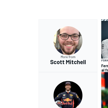
More from
Scott Mitchell
FÓRM
Ferr
al f