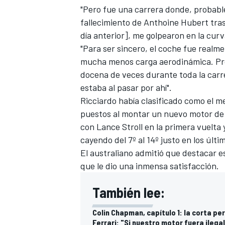
"Pero fue una carrera donde, probable
fallecimiento de Anthoine Hubert tras 
día anterior], me golpearon en la curv
"Para ser sincero, el coche fue real
mucha menos carga aerodinámica. Pr
docena de veces durante toda la carre
estaba al pasar por ahí".
Ricciardo
había clasificado como el me
puestos al montar un nuevo motor d
con Lance Stroll en la primera vuelta 
cayendo del 7º al 14º justo en los úl
El australiano admitió que destacar es
que le dio una inmensa satisfacción.
También lee:
Colin Chapman, capítulo 1: la corta pe
Ferrari: "Si nuestro motor fuera ilega