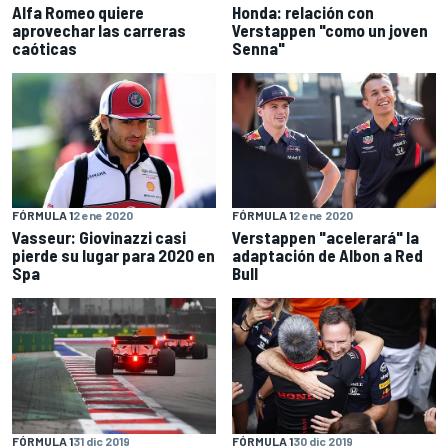
Alfa Romeo quiere
Honda: relación con
aprovechar las carreras
Verstappen "como un joven
caóticas
Senna"
FÓRMULA 1
2 ene 2020
FÓRMULA 1
2 ene 2020
Vasseur: Giovinazzi casi
Verstappen "acelerará" la
pierde su lugar para 2020 en
adaptación de Albon a Red
Spa
Bull
FÓRMULA 1
31 dic 2019
FÓRMULA 1
30 dic 2019