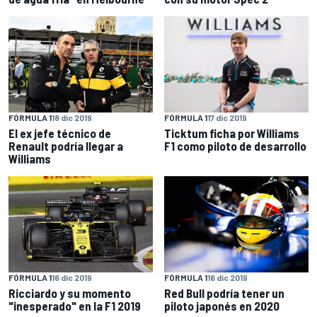
FÓRMULA 1
18 dic 2019
FÓRMULA 1
17 dic 2019
El ex jefe técnico de
Ticktum ficha por Williams
Renault podría llegar a
F1 como piloto de desarrollo
Williams
FÓRMULA 1
16 dic 2019
FÓRMULA 1
16 dic 2019
Ricciardo y su momento
Red Bull podría tener un
"inesperado" en la F1 2019
piloto japonés en 2020