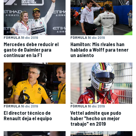
FÓRMULA 1
8 dic 2019
FÓRMULA 1
6 dic 2019
Mercedes debe reducir el
Hamilton: Mis rivales han
gasto de Daimler para
hablado a Wolff para tener
continuar en la F1
un asiento
FÓRMULA 1
6 dic 2019
FÓRMULA 1
6 dic 2019
El director técnico de
Vettel admite que pudo
Renault deja el equipo
haber "hecho un mejor
trabajo" en 2019