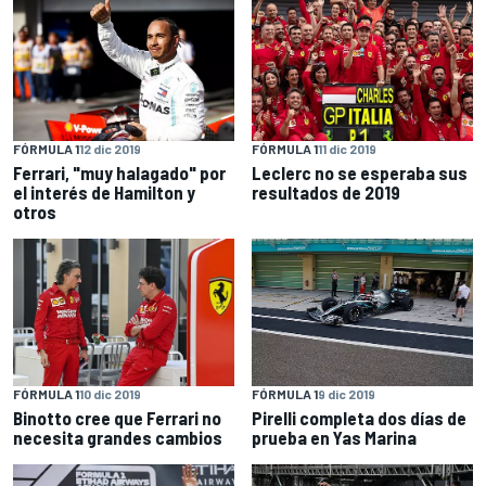
FÓRMULA 1
12 dic 2019
FÓRMULA 1
11 dic 2019
Ferrari, "muy halagado" por
Leclerc no se esperaba sus
el interés de Hamilton y
resultados de 2019
otros
FÓRMULA 1
10 dic 2019
FÓRMULA 1
9 dic 2019
Binotto cree que Ferrari no
Pirelli completa dos días de
necesita grandes cambios
prueba en Yas Marina