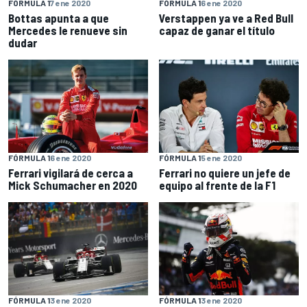
FÓRMULA 1
7 ene 2020
FÓRMULA 1
6 ene 2020
Bottas apunta a que
Verstappen ya ve a Red Bull
Mercedes le renueve sin
capaz de ganar el título
dudar
FÓRMULA 1
6 ene 2020
FÓRMULA 1
5 ene 2020
Ferrari vigilará de cerca a
Ferrari no quiere un jefe de
Mick Schumacher en 2020
equipo al frente de la F1
FÓRMULA 1
3 ene 2020
FÓRMULA 1
3 ene 2020