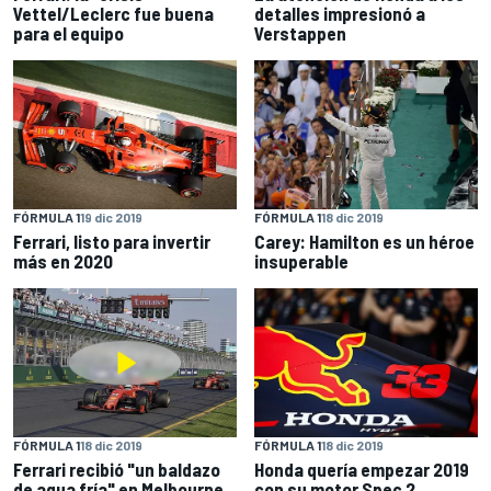
Vettel/Leclerc fue buena
detalles impresionó a
para el equipo
Verstappen
FÓRMULA 1
19 dic 2019
FÓRMULA 1
18 dic 2019
Ferrari, listo para invertir
Carey: Hamilton es un héroe
más en 2020
insuperable
FÓRMULA 1
18 dic 2019
FÓRMULA 1
18 dic 2019
Ferrari recibió "un baldazo
Honda quería empezar 2019
de agua fría" en Melbourne
con su motor Spec 2