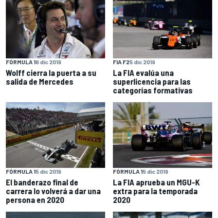
FÓRMULA 1
6 dic 2019
FIA F2
5 dic 2019
Wolff cierra la puerta a su
La FIA evalúa una
salida de Mercedes
superlicencia para las
categorías formativas
FÓRMULA 1
5 dic 2019
FÓRMULA 1
5 dic 2019
El banderazo final de
La FIA aprueba un MGU-K
carrera lo volverá a dar una
extra para la temporada
persona en 2020
2020