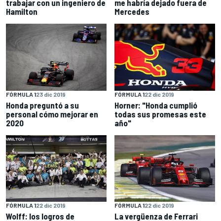
trabajar con un ingeniero de
me habría dejado fuera de
Hamilton
Mercedes
FÓRMULA 1
23 dic 2019
FÓRMULA 1
22 dic 2019
Honda preguntó a su
Horner: "Honda cumplió
personal cómo mejorar en
todas sus promesas este
2020
año"
FÓRMULA 1
22 dic 2019
FÓRMULA 1
22 dic 2019
Wolff: los logros de
La vergüenza de Ferrari