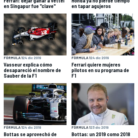
Ferrari: dejar ganar a Vettel
Honda ya no pierde tiempo
en Singapur fue "clave"
en tapar agujeros
FÓRMULA 1
24 dic 2019
FÓRMULA 1
24 dic 2019
Vasseur explica cómo
Ferrari quiere mujeres
desapareció el nombre de
pilotos en su programa de
Sauber de la F1
F1
FÓRMULA 1
24 dic 2019
FÓRMULA 1
23 dic 2019
Bottas se aprovechó de
Bottas: un 2019 como 2018