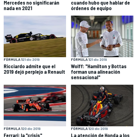
Mercedes no significarán
cuando hubo que hablar de
nada en 2021
órdenes de equipo
FÓRMULA 1
21 dic 2019
FÓRMULA 1
21 dic 2019
Ricciardo admite que el
Wolff: "Hamilton y Bottas
2019 dejó perplejo a Renault
forman una alineación
sensacional"
FÓRMULA 1
20 dic 2019
FÓRMULA 1
20 dic 2019
Ferrari: la "crisis"
La atención de Honda a los