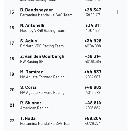
B. Bendsneyder
+28.347
15
1
Pertamina Mandalika SAG Team
39'58.417
N. Antonelli
+34.611
16
Mooney VR46 Racing Team
40'04.681
S. Agius
+34.928
17
Elf Marc VDS Racing Team
40'04.998
Z. van den Goorbergh
+36.314
18
RW Racing GP
40'06.384
M. Ramírez
+44.837
19
MV Agusta Forward Racing
40'14.907
S. Corsi
+48.602
20
MV Agusta Forward Racing
40'18.672
R. Skinner
+48.814
21
American Racing
40'18.884
T. Hada
+59.204
22
Pertamina Mandalika SAG Team
40'29.274