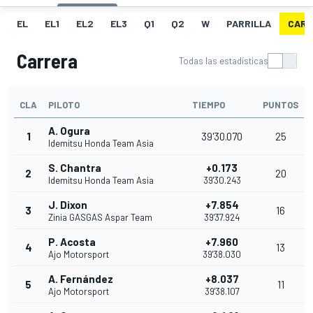
EL
EL1
EL2
EL3
Q1
Q2
W
PARRILLA
CARR
Carrera
Todas las estadísticas
CLA
PILOTO
TIEMPO
PUNTOS
A. Ogura
1
39'30.070
25
Idemitsu Honda Team Asia
S. Chantra
+0.173
2
20
Idemitsu Honda Team Asia
39'30.243
J. Dixon
+7.854
3
16
Zinia GASGAS Aspar Team
39'37.924
P. Acosta
+7.960
4
13
Ajo Motorsport
39'38.030
A. Fernández
+8.037
5
11
Ajo Motorsport
39'38.107