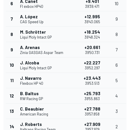
A. Canet
+9.401
6
10
Fl exbox HP40
39'39.471
A. López
+12.995
7
9
CAG Speed Up
39'43.065
M. Schrötter
+18.254
8
8
Liqui Moly Intact GP
39'48.324
A. Arenas
+20.661
9
7
Zinia GASGAS Aspar Team
39'50.731
J. Alcoba
+22.227
10
6
Liqui Moly Intact GP
39'52.297
J. Navarro
+23.443
11
5
Flexbox HP 40
39'53.513
B. Baltus
+25.793
12
4
RW Racing GP
39'55.863
C. Beaubier
+27.788
13
3
American Racing
39'57.858
J. Roberts
+27.909
14
2
Italtrans Racing Team
39'57.979