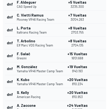
F. Aldeguer
+5 Vueltas
dnf
CAG Speed Up
32'35.300
C. Vietti Ramus
+7 Vueltas
dnf
Mooney VR46 Racing Team
30'04.263
L. Porta
+8 Vueltas
dnf
Italtrans Racing Team
27'03.755
T. Arbolino
+8 Vueltas
dnf
Elf Marc VDS Racing Team
27'04.135
F. Salač
+15 Vueltas
dnf
Gresini
16'01.668
M. González
+19 Vueltas
dnf
Yamaha VR46 Master Camp Team
9'40.193
K. Kubo
+20 Vueltas
dnf
Yamaha VR46 Master Camp Team
8'10.234
S. Kelly
+20 Vueltas
dnf
American Racing
8'10.953
A. Zaccone
+24 Vueltas
dnf