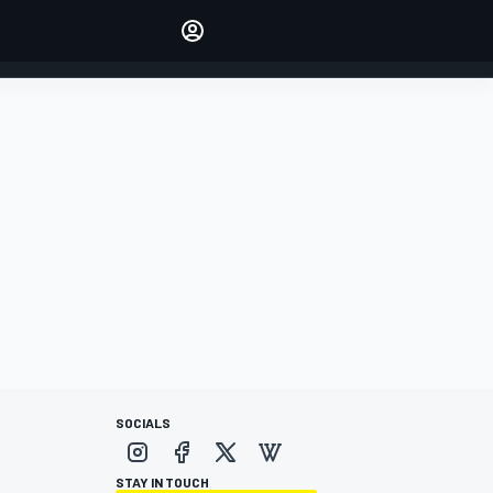
Make your voice heard with
article commenting.
INICIAR SESIÓN
EDICIÓN
ESPANOL
SOCIALS
STAY IN TOUCH