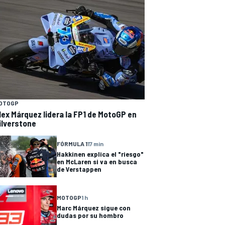
OTOGP
lex Márquez lidera la FP1 de MotoGP en
ilverstone
FÓRMULA 1
17 min
Hakkinen explica el "riesgo"
en McLaren si va en busca
de Verstappen
MOTOGP
1 h
Marc Márquez sigue con
dudas por su hombro