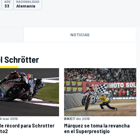
AGE
NACIONALIDAD
33
Alemania
NOTICIAS
l Schrötter
O
BIKE
17 dic 2016
9 mar 2019
Márquez se toma la revancha
de récord para Schrotter
en el Superprestigio
to2