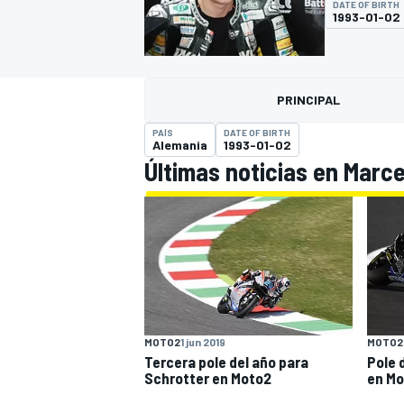
DATE OF BIRTH
1993-01-02
FÓRMULA E
MOTO
PRINCIPAL
PAÍS
DATE OF BIRTH
Alemania
1993-01-02
Últimas noticias en Marce
NASCAR
INDYCAR
SPORTSCAR
RALLY
TURISM
MOTO2
1 jun 2019
MOTO2
Tercera pole del año para
Pole 
MÁS
Schrotter en Moto2
en Mo