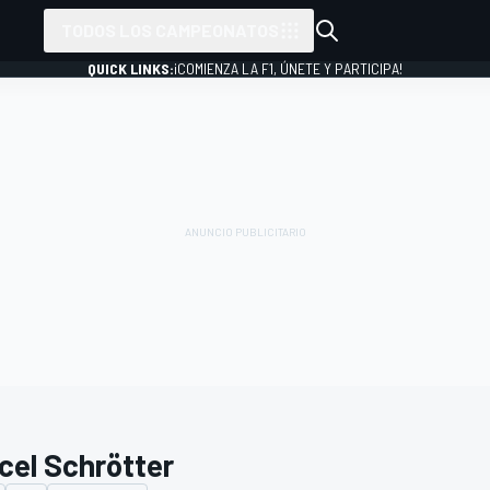
TODOS LOS CAMPEONATOS
QUICK LINKS:
¡COMIENZA LA F1, ÚNETE Y PARTICIPA!
cel Schrötter