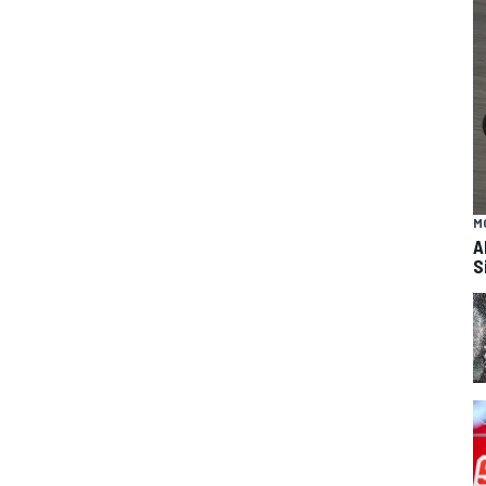
M
A
S