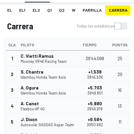
EL
EL1
EL2
Q1
Q2
W
PARRILLA
CARRERA
Carrera
Todas las estadísticas
CLA
PILOTO
TIEMPO
PUNTOS
C. Vietti Ramus
1
39'44.098
25
Mooney VR46 Racing Team
S. Chantra
+1.538
2
20
Idemitsu Honda Team Asia
39'45.636
A. Ogura
+5.703
3
16
Idemitsu Honda Team Asia
39'49.801
A. Canet
+5.880
4
13
Flexbox HP 40
39'49.978
J. Dixon
+6.584
5
11
Autosolar GASGAS Aspar Team
39'50.682