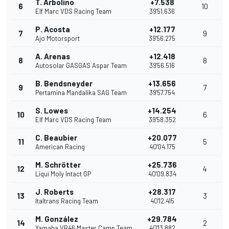
T. Arbolino
+7.538
6
10
Elf Marc VDS Racing Team
39'51.636
P. Acosta
+12.177
7
9
Ajo Motorsport
39'56.275
A. Arenas
+12.418
8
8
Autosolar GASGAS Aspar Team
39'56.516
B. Bendsneyder
+13.656
9
7
Pertamina Mandalika SAG Team
39'57.754
S. Lowes
+14.254
10
6
Elf Marc VDS Racing Team
39'58.352
C. Beaubier
+20.077
11
5
American Racing
40'04.175
M. Schrötter
+25.736
12
4
Liqui Moly Intact GP
40'09.834
J. Roberts
+28.317
13
3
Italtrans Racing Team
40'12.415
M. González
+29.784
14
2
Yamaha VR46 Master Camp Team
40'13.882