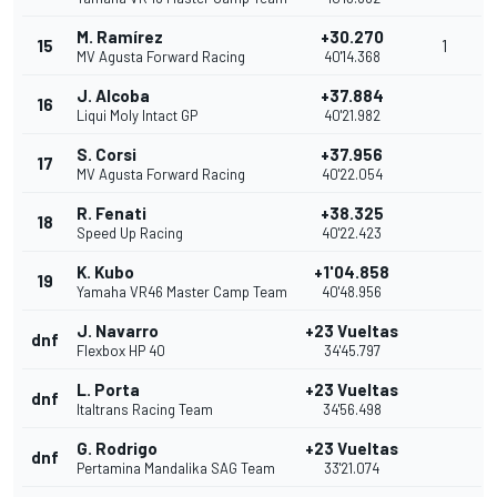
M. Ramírez
+30.270
15
1
MV Agusta Forward Racing
40'14.368
J. Alcoba
+37.884
16
Liqui Moly Intact GP
40'21.982
S. Corsi
+37.956
17
MV Agusta Forward Racing
40'22.054
R. Fenati
+38.325
18
Speed Up Racing
40'22.423
K. Kubo
+1'04.858
19
Yamaha VR46 Master Camp Team
40'48.956
J. Navarro
+23 Vueltas
dnf
Flexbox HP 40
34'45.797
L. Porta
+23 Vueltas
dnf
Italtrans Racing Team
34'56.498
G. Rodrigo
+23 Vueltas
dnf
Pertamina Mandalika SAG Team
33'21.074