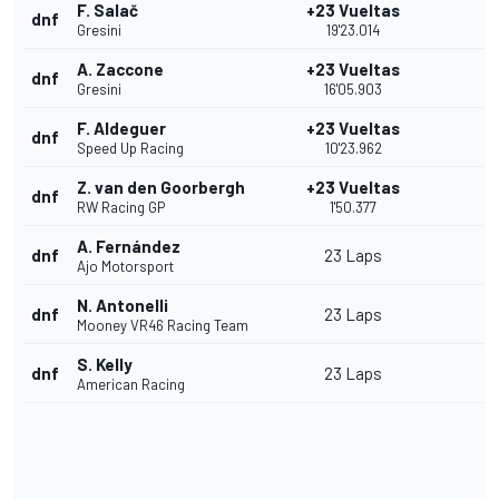
F. Salač
+23 Vueltas
dnf
Gresini
19'23.014
A. Zaccone
+23 Vueltas
dnf
Gresini
16'05.903
F. Aldeguer
+23 Vueltas
dnf
Speed Up Racing
10'23.962
Z. van den Goorbergh
+23 Vueltas
dnf
RW Racing GP
1'50.377
A. Fernández
dnf
23 Laps
Ajo Motorsport
N. Antonelli
dnf
23 Laps
Mooney VR46 Racing Team
S. Kelly
dnf
23 Laps
American Racing