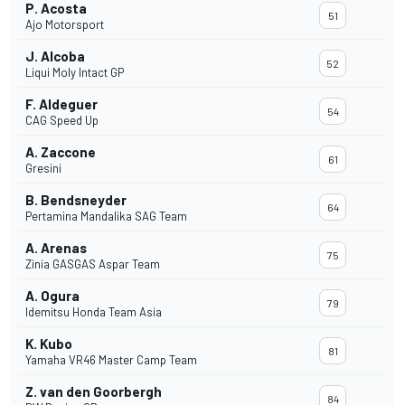
P. Acosta
51
Ajo Motorsport
J. Alcoba
52
Liqui Moly Intact GP
F. Aldeguer
54
CAG Speed Up
A. Zaccone
61
Gresini
B. Bendsneyder
64
Pertamina Mandalika SAG Team
A. Arenas
75
Zinia GASGAS Aspar Team
A. Ogura
79
Idemitsu Honda Team Asia
K. Kubo
81
Yamaha VR46 Master Camp Team
Z. van den Goorbergh
84