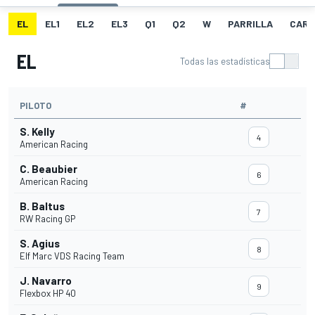
EL
EL1
EL2
EL3
Q1
Q2
W
PARRILLA
CARR
EL
Todas las estadísticas
PILOTO
#
S. Kelly
4
American Racing
C. Beaubier
6
American Racing
B. Baltus
7
RW Racing GP
S. Agius
8
Elf Marc VDS Racing Team
J. Navarro
9
Flexbox HP 40