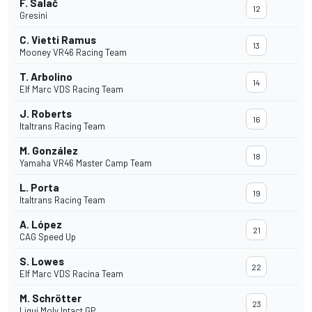
F. Salač
12
Gresini
C. Vietti Ramus
13
Mooney VR46 Racing Team
T. Arbolino
14
Elf Marc VDS Racing Team
J. Roberts
16
Italtrans Racing Team
M. González
18
Yamaha VR46 Master Camp Team
L. Porta
19
Italtrans Racing Team
A. López
21
CAG Speed Up
S. Lowes
22
Elf Marc VDS Racina Team
M. Schrötter
23
Liqui Moly Intact GP