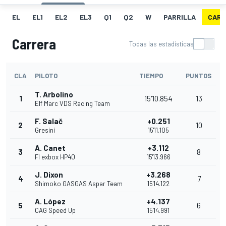
EL
EL1
EL2
EL3
Q1
Q2
W
PARRILLA
CARR
Carrera
Todas las estadísticas
CLA
PILOTO
TIEMPO
PUNTOS
T. Arbolino
1
15'10.854
13
Elf Marc VDS Racing Team
F. Salač
+0.251
2
10
Gresini
15'11.105
A. Canet
+3.112
3
8
Fl exbox HP40
15'13.966
J. Dixon
+3.268
4
7
Shimoko GASGAS Aspar Team
15'14.122
A. López
+4.137
5
6
CAG Speed Up
15'14.991