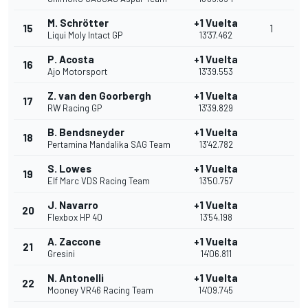
M. Schrötter
+1 Vuelta
15
1
Liqui Moly Intact GP
13'37.462
P. Acosta
+1 Vuelta
16
Ajo Motorsport
13'39.553
Z. van den Goorbergh
+1 Vuelta
17
RW Racing GP
13'39.829
B. Bendsneyder
+1 Vuelta
18
Pertamina Mandalika SAG Team
13'42.782
S. Lowes
+1 Vuelta
19
Elf Marc VDS Racing Team
13'50.757
J. Navarro
+1 Vuelta
20
Flexbox HP 40
13'54.198
A. Zaccone
+1 Vuelta
21
Gresini
14'06.811
N. Antonelli
+1 Vuelta
22
Mooney VR46 Racing Team
14'09.745