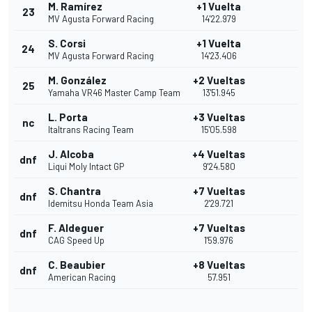
M. Ramírez
+1 Vuelta
23
MV Agusta Forward Racing
14'22.979
S. Corsi
+1 Vuelta
24
MV Agusta Forward Racing
14'23.406
M. González
+2 Vueltas
25
Yamaha VR46 Master Camp Team
13'51.945
L. Porta
+3 Vueltas
nc
Italtrans Racing Team
15'05.598
J. Alcoba
+4 Vueltas
dnf
Liqui Moly Intact GP
9'24.580
S. Chantra
+7 Vueltas
dnf
Idemitsu Honda Team Asia
2'29.721
F. Aldeguer
+7 Vueltas
dnf
CAG Speed Up
1'59.976
C. Beaubier
+8 Vueltas
dnf
American Racing
57.951