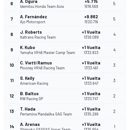
A. Ogura
+5.715
6
5
Idemitsu Honda Team Asia
15'16.569
A. Fernández
+9.862
7
5
Ajo Motorsport
15'20.716
J. Roberts
+1 Vuelta
8
4
Italtrans Racing Team
13'26.089
K. Kubo
+1 Vuelta
9
4
Yamaha VR46 Master Camp Team
13'32.823
C. Vietti Ramus
+1 Vuelta
10
3
Mooney VR46 Racing Team
13'33.461
S. Kelly
+1 Vuelta
11
3
American Racing
13'33.647
B. Baltus
+1 Vuelta
12
2
RW Racing GP
13'33.747
T. Hada
+1 Vuelta
13
2
Pertamina Mandalika SAG Team
13'35.299
A. Arenas
+1 Vuelta
14
1
Shimoko GASGAS Aspar Team
13'35.654