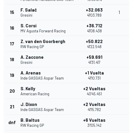
F. Salač
+32.063
15
1
Gresini
41'03.789
S. Corsi
+36.712
16
MV Agusta Forward Racing
41'08.438
Z. van den Goorbergh
+50.822
17
RW Racing GP
41'22.548
A. Zaccone
+59.691
18
Gresini
41'31.417
A. Arenas
+1 Vuelta
19
Inde GASGAS Aspar Team
41'10.731
S. Kelly
+2 Vueltas
20
American Racing
40'45.451
J. Dixon
+2 Vueltas
21
Inde GASGAS Aspar Team
41'15.782
B. Baltus
+6 Vueltas
dnf
RW Racing GP
31'05.142