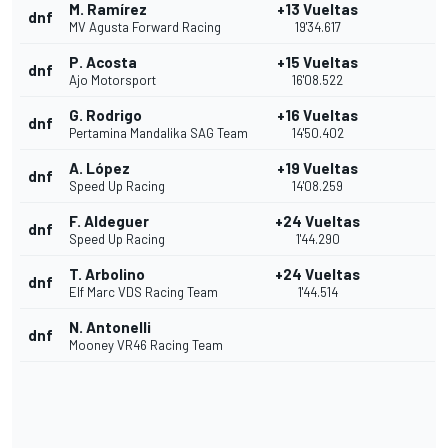
M. Ramírez
+13 Vueltas
dnf
MV Agusta Forward Racing
19'34.617
P. Acosta
+15 Vueltas
dnf
Ajo Motorsport
16'08.522
G. Rodrigo
+16 Vueltas
dnf
Pertamina Mandalika SAG Team
14'50.402
A. López
+19 Vueltas
dnf
Speed Up Racing
14'08.259
F. Aldeguer
+24 Vueltas
dnf
Speed Up Racing
1'44.290
T. Arbolino
+24 Vueltas
dnf
Elf Marc VDS Racing Team
1'44.514
N. Antonelli
dnf
Mooney VR46 Racing Team