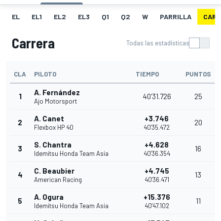
EL
EL1
EL2
EL3
Q1
Q2
W
PARRILLA
CARR
Carrera
Todas las estadísticas
CLA
PILOTO
TIEMPO
PUNTOS
A. Fernández
1
40'31.726
25
Ajo Motorsport
A. Canet
+3.746
2
20
Flexbox HP 40
40'35.472
S. Chantra
+4.628
3
16
Idemitsu Honda Team Asia
40'36.354
C. Beaubier
+4.745
4
13
American Racing
40'36.471
A. Ogura
+15.376
5
11
Idemitsu Honda Team Asia
40'47.102