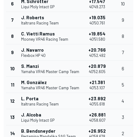
M. Schrötter
+17.547
6
10
Liqui Moly Intact GP
40'49.273
J. Roberts
+19.035
7
9
Italtrans Racing Team
40'50.761
C. Vietti Ramus
+19.854
8
8
Mooney VR46 Racing Team
40'51.580
J. Navarro
+20.766
9
7
Flexbox HP 40
40'52.492
S. Manzi
+20.879
10
6
Yamaha VR46 Master Camp Team
40'52.605
M. González
+21.381
11
5
Yamaha VR46 Master Camp Team
40'53.107
L. Porta
+23.892
12
4
Italtrans Racing Team
40'55.618
J. Alcoba
+26.881
13
3
Liqui Moly Intact GP
40'58.607
B. Bendsneyder
+26.952
14
2
Pertamina Mandalika SAG Team
40'58.678