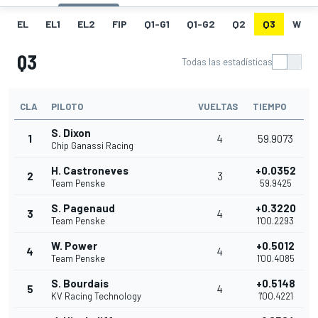
EL
EL1
EL2
FIP
Q1-G1
Q1-G2
Q2
Q3
W
Q3
Todas las estadísticas
CLA
PILOTO
VUELTAS
TIEMPO
S. Dixon
1
4
59.9073
Chip Ganassi Racing
H. Castroneves
+0.0352
2
3
Team Penske
59.9425
S. Pagenaud
+0.3220
3
4
Team Penske
1'00.2293
W. Power
+0.5012
4
4
Team Penske
1'00.4085
S. Bourdais
+0.5148
5
4
KV Racing Technology
1'00.4221