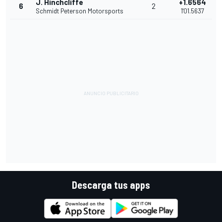
J. Hinchcliffe
+1.6564
6
2
Schmidt Peterson Motorsports
1'01.5637
Descarga tus apps