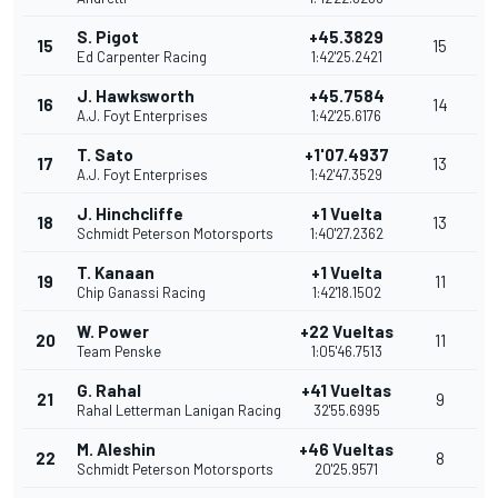
S. Pigot
+45.3829
15
15
Ed Carpenter Racing
1:42'25.2421
J. Hawksworth
+45.7584
16
14
A.J. Foyt Enterprises
1:42'25.6176
T. Sato
+1'07.4937
17
13
A.J. Foyt Enterprises
1:42'47.3529
J. Hinchcliffe
+1 Vuelta
18
13
Schmidt Peterson Motorsports
1:40'27.2362
T. Kanaan
+1 Vuelta
19
11
Chip Ganassi Racing
1:42'18.1502
W. Power
+22 Vueltas
20
11
Team Penske
1:05'46.7513
G. Rahal
+41 Vueltas
21
9
Rahal Letterman Lanigan Racing
32'55.6995
M. Aleshin
+46 Vueltas
22
8
Schmidt Peterson Motorsports
20'25.9571