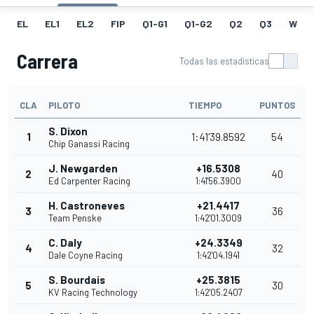
EL
EL1
EL2
FIP
Q1-G1
Q1-G2
Q2
Q3
W
Carrera
Todas las estadísticas
CLA
PILOTO
TIEMPO
PUNTOS
S. Dixon
1
1:41'39.8592
54
Chip Ganassi Racing
J. Newgarden
+16.5308
2
40
Ed Carpenter Racing
1:41'56.3900
H. Castroneves
+21.4417
3
36
Team Penske
1:42'01.3009
C. Daly
+24.3349
4
32
Dale Coyne Racing
1:42'04.1941
S. Bourdais
+25.3815
5
30
KV Racing Technology
1:42'05.2407