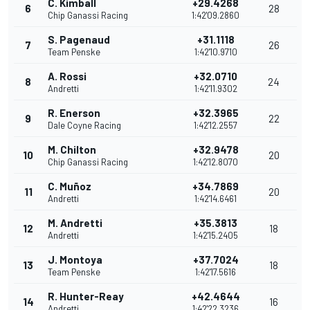
C. Kimball
+29.4268
6
28
Chip Ganassi Racing
1:42'09.2860
S. Pagenaud
+31.1118
7
26
Team Penske
1:42'10.9710
A. Rossi
+32.0710
8
24
Andretti
1:42'11.9302
R. Enerson
+32.3965
9
22
Dale Coyne Racing
1:42'12.2557
M. Chilton
+32.9478
10
20
Chip Ganassi Racing
1:42'12.8070
C. Muñoz
+34.7869
11
20
Andretti
1:42'14.6461
M. Andretti
+35.3813
12
18
Andretti
1:42'15.2405
J. Montoya
+37.7024
13
18
Team Penske
1:42'17.5616
R. Hunter-Reay
+42.4644
14
16
Andretti
1:42'22.3236