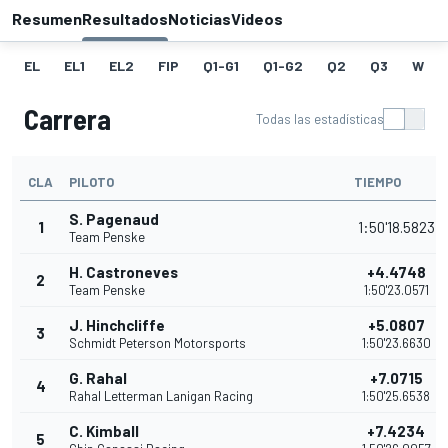
Resumen
Resultados
Noticias
Videos
EL
EL1
EL2
FIP
Q1-G1
Q1-G2
Q2
Q3
W
Carrera
Todas las estadísticas
CLA
PILOTO
TIEMPO
S. Pagenaud
1
1:50'18.5823
Team Penske
H. Castroneves
+4.4748
2
Team Penske
1:50'23.0571
J. Hinchcliffe
+5.0807
3
Schmidt Peterson Motorsports
1:50'23.6630
G. Rahal
+7.0715
4
Rahal Letterman Lanigan Racing
1:50'25.6538
C. Kimball
+7.4234
5