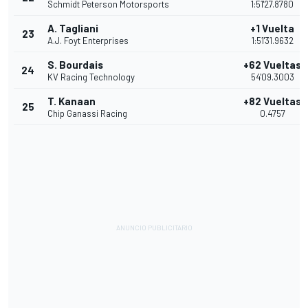
Schmidt Peterson Motorsports
1:51'27.8780
A. Tagliani
+1 Vuelta
23
A.J. Foyt Enterprises
1:51'31.9632
S. Bourdais
+62 Vueltas
24
KV Racing Technology
54'09.3003
T. Kanaan
+82 Vueltas
25
Chip Ganassi Racing
0.4757