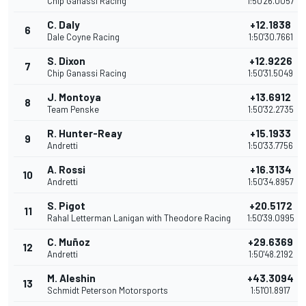
Chip Ganassi Racing
1:50'26.0057
C. Daly
+12.1838
6
Dale Coyne Racing
1:50'30.7661
S. Dixon
+12.9226
7
Chip Ganassi Racing
1:50'31.5049
J. Montoya
+13.6912
8
Team Penske
1:50'32.2735
R. Hunter-Reay
+15.1933
9
Andretti
1:50'33.7756
A. Rossi
+16.3134
10
Andretti
1:50'34.8957
S. Pigot
+20.5172
11
Rahal Letterman Lanigan with Theodore Racing
1:50'39.0995
C. Muñoz
+29.6369
12
Andretti
1:50'48.2192
M. Aleshin
+43.3094
13
Schmidt Peterson Motorsports
1:51'01.8917