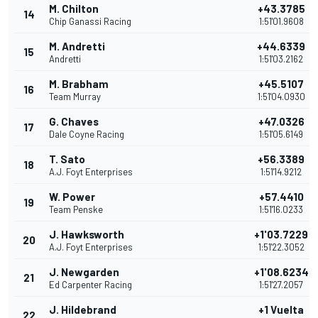
M. Chilton
+43.3785
14
Chip Ganassi Racing
1:51'01.9608
M. Andretti
+44.6339
15
Andretti
1:51'03.2162
M. Brabham
+45.5107
16
Team Murray
1:51'04.0930
G. Chaves
+47.0326
17
Dale Coyne Racing
1:51'05.6149
T. Sato
+56.3389
18
A.J. Foyt Enterprises
1:51'14.9212
W. Power
+57.4410
19
Team Penske
1:51'16.0233
J. Hawksworth
+1'03.7229
20
A.J. Foyt Enterprises
1:51'22.3052
J. Newgarden
+1'08.6234
21
Ed Carpenter Racing
1:51'27.2057
J. Hildebrand
+1 Vuelta
22