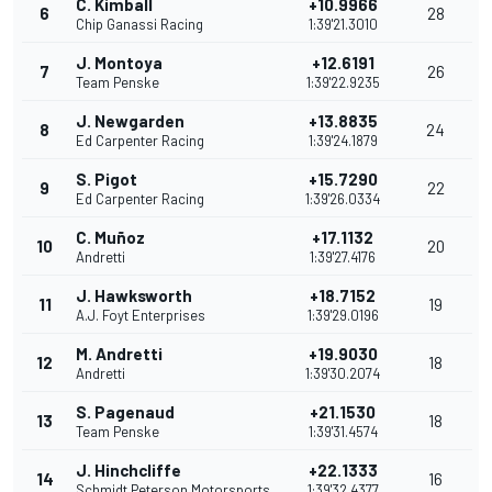
C. Kimball
+10.9966
6
28
Chip Ganassi Racing
1:39'21.3010
J. Montoya
+12.6191
7
26
Team Penske
1:39'22.9235
J. Newgarden
+13.8835
8
24
Ed Carpenter Racing
1:39'24.1879
S. Pigot
+15.7290
9
22
Ed Carpenter Racing
1:39'26.0334
C. Muñoz
+17.1132
10
20
Andretti
1:39'27.4176
J. Hawksworth
+18.7152
11
19
A.J. Foyt Enterprises
1:39'29.0196
M. Andretti
+19.9030
12
18
Andretti
1:39'30.2074
S. Pagenaud
+21.1530
13
18
Team Penske
1:39'31.4574
J. Hinchcliffe
+22.1333
14
16
Schmidt Peterson Motorsports
1:39'32.4377