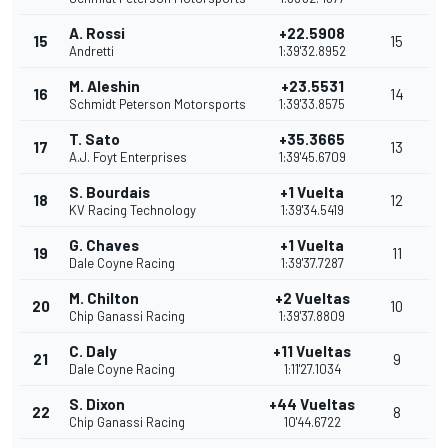
A. Rossi
+22.5908
15
15
Andretti
1:39'32.8952
M. Aleshin
+23.5531
16
14
Schmidt Peterson Motorsports
1:39'33.8575
T. Sato
+35.3665
17
13
A.J. Foyt Enterprises
1:39'45.6709
S. Bourdais
+1 Vuelta
18
12
KV Racing Technology
1:39'34.5419
G. Chaves
+1 Vuelta
19
11
Dale Coyne Racing
1:39'37.7287
M. Chilton
+2 Vueltas
20
10
Chip Ganassi Racing
1:39'37.8809
C. Daly
+11 Vueltas
21
9
Dale Coyne Racing
1:11'27.1034
S. Dixon
+44 Vueltas
22
8
Chip Ganassi Racing
10'44.6722