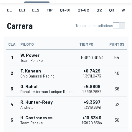
EL
EL1
EL2
FIP
Q1-G1
Q1-G2
Q2
Q3
W
Carrera
Todas las estadísticas
CLA
PILOTO
TIEMPO
PUNTOS
W. Power
1
1:39'10.3044
54
Team Penske
T. Kanaan
+0.7429
2
40
Chip Ganassi Racing
1:39'11.0473
G. Rahal
+5.9608
3
36
Rahal Letterman Lanigan Racing
1:39'16.2652
R. Hunter-Reay
+9.3597
4
32
Andretti
1:39'19.6641
H. Castroneves
+10.5340
5
30
Team Penske
1:39'20.8384