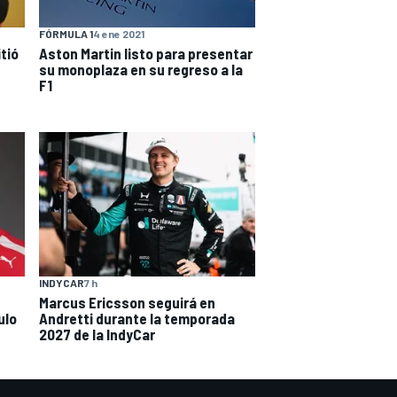
FÓRMULA 1
4 ene 2021
tió
Aston Martin listo para presentar
su monoplaza en su regreso a la
F1
INDYCAR
7 h
Marcus Ericsson seguirá en
ulo
Andretti durante la temporada
2027 de la IndyCar