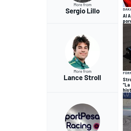
More from
Sergio Lillo
DAK
Al 
por
More from
FÓRM
Lance Stroll
Stro
“La
hist