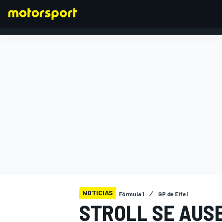
FÓRMULA 1
NOTICIAS
Fórmula 1
GP de Eifel
STROLL SE AUSE