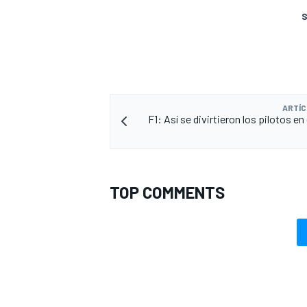
S
ARTÍC
F1: Así se divirtieron los pilotos en 
TOP COMMENTS