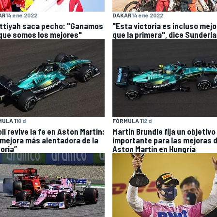
AR
14 ene 2022
DAKAR
14 ene 2022
Attiyah saca pecho: "Ganamos
"Esta victoria es incluso mejo
que somos los mejores"
que la primera", dice Sunderl
ULA 1
10 d
FÓRMULA 1
12 d
ll revive la fe en Aston Martin:
Martin Brundle fija un objetivo
 mejora más alentadora de la
importante para las mejoras 
oria”
Aston Martin en Hungría