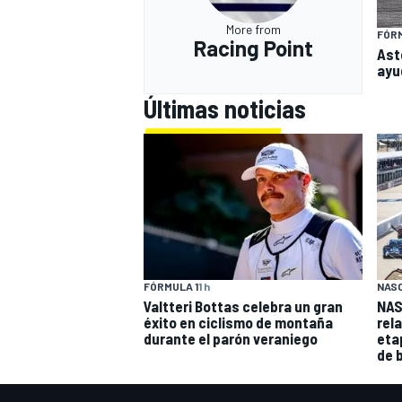
More from
FÓRM
Racing Point
Ast
ayud
Últimas noticias
FÓRMULA 1
1 h
NAS
Valtteri Bottas celebra un gran
NAS
éxito en ciclismo de montaña
rel
durante el parón veraniego
eta
de 