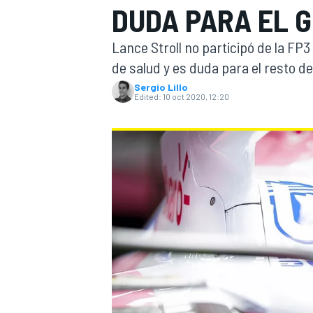
DUDA PARA EL G
FÓRMULA E
MOTO
Lance Stroll no participó de la FP
de salud y es duda para el resto d
Sergio Lillo
Edited:
10 oct 2020, 12:20
NASCAR
INDYCAR
SPORTSCAR
RALLY
TURISM
MÁS