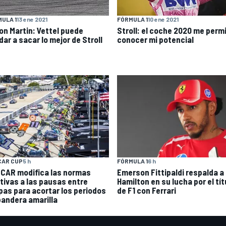
ULA 1
13 ene 2021
FÓRMULA 1
10 ene 2021
on Martin: Vettel puede
Stroll: el coche 2020 me permi
ar a sacar lo mejor de Stroll
conocer mi potencial
CAR CUP
5 h
FÓRMULA 1
6 h
CAR modifica las normas
Emerson Fittipaldi respalda a
ativas a las pausas entre
Hamilton en su lucha por el tít
pas para acortar los periodos
de F1 con Ferrari
bandera amarilla