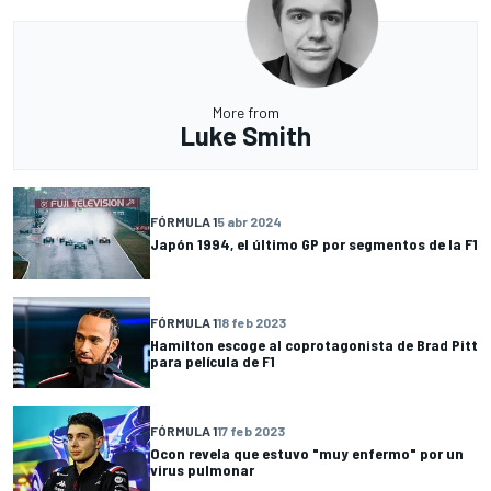
More from
Luke Smith
FÓRMULA 1
5 abr 2024
Japón 1994, el último GP por segmentos de la F1
FÓRMULA 1
18 feb 2023
Hamilton escoge al coprotagonista de Brad Pitt
para película de F1
FÓRMULA 1
17 feb 2023
Ocon revela que estuvo "muy enfermo" por un
virus pulmonar