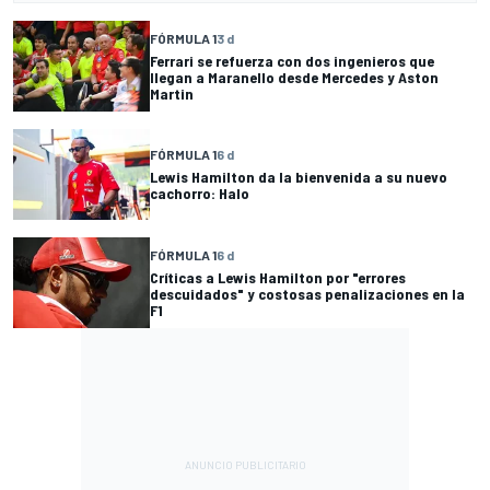
FÓRMULA 1
3 d
Ferrari se refuerza con dos ingenieros que
llegan a Maranello desde Mercedes y Aston
Martin
FÓRMULA 1
6 d
Lewis Hamilton da la bienvenida a su nuevo
cachorro: Halo
FÓRMULA 1
6 d
Críticas a Lewis Hamilton por "errores
descuidados" y costosas penalizaciones en la
F1