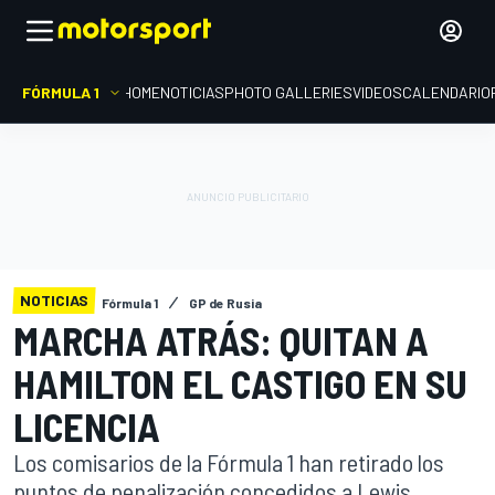
FÓRMULA 1
HOME
NOTICIAS
PHOTO GALLERIES
VIDEOS
CALENDARIO
NOTICIAS
Fórmula 1
GP de Rusia
MARCHA ATRÁS: QUITAN A
HAMILTON EL CASTIGO EN SU
LICENCIA
Los comisarios de la Fórmula 1 han retirado los
puntos de penalización concedidos a Lewis