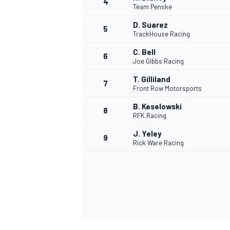
4
Team Penske
D. Suarez
5
TrackHouse Racing
C. Bell
6
Joe Gibbs Racing
T. Gilliland
7
Front Row Motorsports
B. Keselowski
8
RFK Racing
J. Yeley
9
Rick Ware Racing