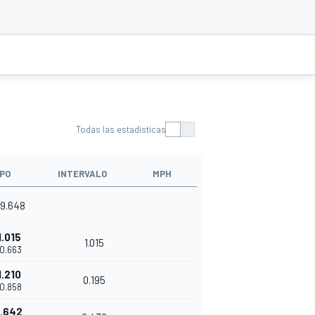
Todas las estadísticas
PO
INTERVALO
MPH
09.648
1.015
1.015
10.663
1.210
0.195
10.858
1.642