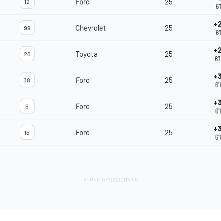
Ford
25
12
6'
+
Chevrolet
25
99
6'
+
Toyota
25
20
6'
+
Ford
25
38
6'
+
Ford
25
6
6'
+
Ford
25
15
6'