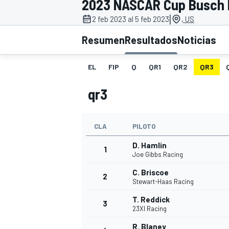
2023 NASCAR Cup Busch L
|
FÓRMULA E
MOTO
2 feb 2023 al 5 feb 2023
, US
Resumen
Resultados
Noticias
EL
FIP
Q
QR1
QR2
QR3
qr3
NASCAR
INDYCAR
SPORTSCAR
RALLY
TURISM
CLA
PILOTO
D. Hamlin
1
Joe Gibbs Racing
C. Briscoe
2
Stewart-Haas Racing
T. Reddick
3
23XI Racing
MÁS
R. Blaney