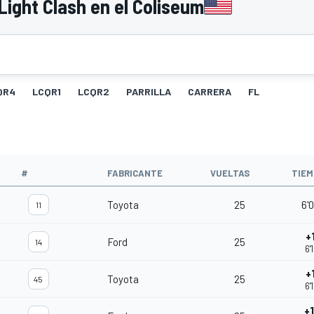
ight Clash en el Coliseum
QR4
LCQR1
LCQR2
PARRILLA
CARRERA
FL
O
#
FABRICANTE
VUELTAS
TIEM
Toyota
25
6'
11
+
Ford
25
14
6'
+
Toyota
25
45
6'
+