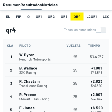
Resumen
Resultados
Noticias
EL
FIP
Q
QR1
QR2
QR3
QR4
LCQR1
LCQR
qr4
Todas las estadísticas
CLA
PILOTO
VUELTAS
TIEMPO
W. Byron
1
25
5'44.767
Hendrick Motorsports
B. Wallace
+1.881
2
25
23XI Racing
5'46.648
R. Chastain
+2.623
3
25
TrackHouse Racing
5'47.390
R. Preece
+2.907
4
25
Stewart-Haas Racing
5'47.674
E. Jones
+4.520
5
25