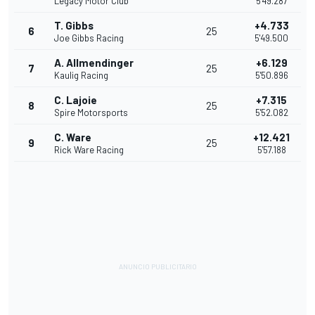
Legacy Motor Club
5'49.287
T. Gibbs
+4.733
6
25
Joe Gibbs Racing
5'49.500
A. Allmendinger
+6.129
7
25
Kaulig Racing
5'50.896
C. Lajoie
+7.315
8
25
Spire Motorsports
5'52.082
C. Ware
+12.421
9
25
Rick Ware Racing
5'57.188