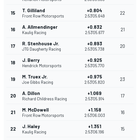
T. Gilliland
+0.804
15
22
Front Row Motorsports
2:53'05.649
A. Allmendinger
+0.832
16
21
Kaulig Racing
2:53'05.677
R. Stenhouse Jr.
+0.893
17
20
JTG Daugherty Racing
2:53'05.738
J. Berry
+0.925
18
Hendrick Motorsports
2:53'05.770
M. Truex Jr.
+0.975
19
23
Joe Gibbs Racing
2:53'05.820
A. Dillon
+1.069
20
17
Richard Childress Racing
2:53'05.914
M. McDowell
+1.158
21
16
Front Row Motorsports
2:53'06.003
J. Haley
+1.351
22
15
Kaulig Racing
2:53'06.196