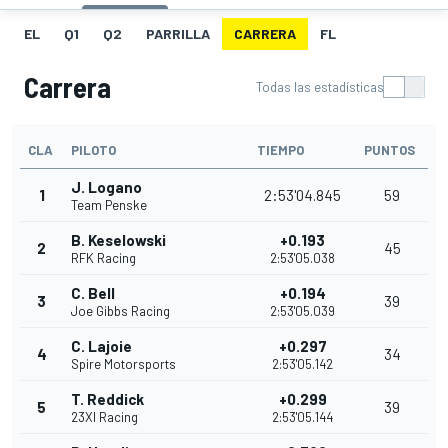
EL
Q1
Q2
PARRILLA
CARRERA
FL
Carrera
Todas las estadísticas
CLA
PILOTO
TIEMPO
PUNTOS
J. Logano
1
2:53'04.845
59
Team Penske
B. Keselowski
+0.193
2
45
RFK Racing
2:53'05.038
C. Bell
+0.194
3
39
Joe Gibbs Racing
2:53'05.039
C. Lajoie
+0.297
4
34
Spire Motorsports
2:53'05.142
T. Reddick
+0.299
5
39
23XI Racing
2:53'05.144