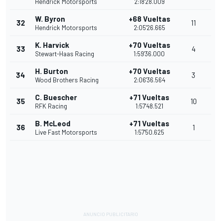
Hendrick Motorsports
2:18'28.009
W. Byron
+68 Vueltas
32
11
Hendrick Motorsports
2:05'26.665
K. Harvick
+70 Vueltas
33
4
Stewart-Haas Racing
1:59'36.000
H. Burton
+70 Vueltas
34
3
Wood Brothers Racing
2:06'36.564
C. Buescher
+71 Vueltas
35
10
RFK Racing
1:57'48.521
B. McLeod
+71 Vueltas
36
1
Live Fast Motorsports
1:57'50.625