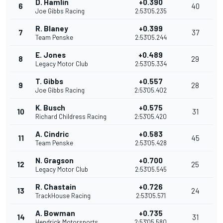
D. Hamlin
+0.390
6
40
Joe Gibbs Racing
2:53'05.235
R. Blaney
+0.399
7
37
Team Penske
2:53'05.244
E. Jones
+0.489
8
29
Legacy Motor Club
2:53'05.334
T. Gibbs
+0.557
9
28
Joe Gibbs Racing
2:53'05.402
K. Busch
+0.575
10
31
Richard Childress Racing
2:53'05.420
A. Cindric
+0.583
11
45
Team Penske
2:53'05.428
N. Gragson
+0.700
12
25
Legacy Motor Club
2:53'05.545
R. Chastain
+0.726
13
24
TrackHouse Racing
2:53'05.571
A. Bowman
+0.735
14
31
Hendrick Motorsports
2:53'05.580