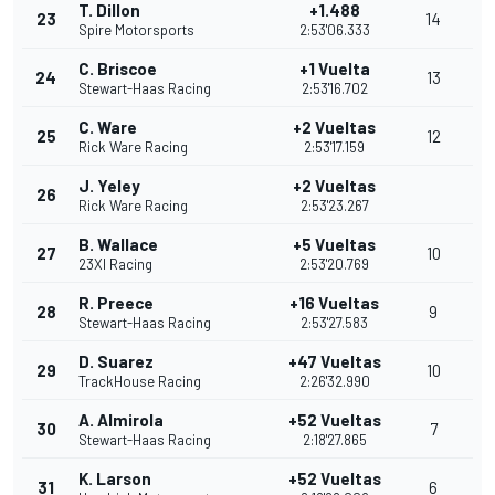
T. Dillon
+1.488
23
14
Spire Motorsports
2:53'06.333
C. Briscoe
+1 Vuelta
24
13
Stewart-Haas Racing
2:53'16.702
C. Ware
+2 Vueltas
25
12
Rick Ware Racing
2:53'17.159
J. Yeley
+2 Vueltas
26
Rick Ware Racing
2:53'23.267
B. Wallace
+5 Vueltas
27
10
23XI Racing
2:53'20.769
R. Preece
+16 Vueltas
28
9
Stewart-Haas Racing
2:53'27.583
D. Suarez
+47 Vueltas
29
10
TrackHouse Racing
2:26'32.990
A. Almirola
+52 Vueltas
30
7
Stewart-Haas Racing
2:18'27.865
K. Larson
+52 Vueltas
31
6