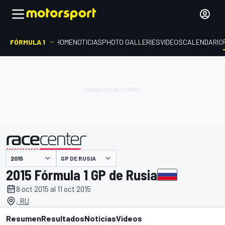
FÓRMULA 1
HOME
NOTICIAS
PHOTO GALLERIES
VIDEOS
CALENDARIO
GP DE RUSIA
presentado por
2015 Fórmula 1 GP de Rusia
8 oct 2015 al 11 oct 2015
, RU
Resumen
Resultados
Noticias
Videos