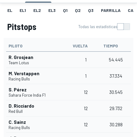
EL
EL1
EL2
EL3
Q1
Q2
Q3
PARRILLA
CAR
Pitstops
Todas las estadísticas
PILOTO
VUELTA
TIEMPO
R. Grosjean
1
54.445
Team Lotus
M. Verstappen
1
37.334
Racing Bulls
S. Pérez
12
30.545
Sahara Force India F1
D. Ricciardo
12
29.732
Red Bull
C. Sainz
12
30.288
Racing Bulls