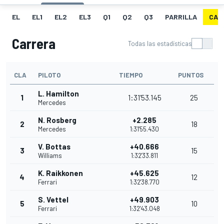
EL
EL1
EL2
EL3
Q1
Q2
Q3
PARRILLA
CAR
Carrera
Todas las estadísticas
CLA
PILOTO
TIEMPO
PUNTOS
L. Hamilton
1
1:31'53.145
25
Mercedes
N. Rosberg
+2.285
2
18
Mercedes
1:31'55.430
V. Bottas
+40.666
3
15
Williams
1:32'33.811
K. Raikkonen
+45.625
4
12
Ferrari
1:32'38.770
S. Vettel
+49.903
5
10
Ferrari
1:32'43.048