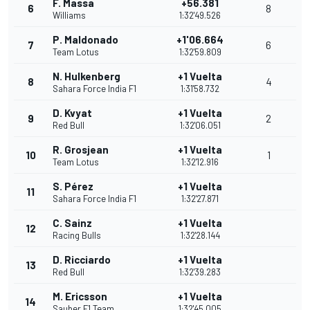
F. Massa
+56.381
6
8
Williams
1:32'49.526
P. Maldonado
+1'06.664
7
6
Team Lotus
1:32'59.809
N. Hulkenberg
+1 Vuelta
8
4
Sahara Force India F1
1:31'58.732
D. Kvyat
+1 Vuelta
9
2
Red Bull
1:32'06.051
R. Grosjean
+1 Vuelta
10
1
Team Lotus
1:32'12.916
S. Pérez
+1 Vuelta
11
Sahara Force India F1
1:32'27.871
C. Sainz
+1 Vuelta
12
Racing Bulls
1:32'28.144
D. Ricciardo
+1 Vuelta
13
Red Bull
1:32'39.283
M. Ericsson
+1 Vuelta
14
Sauber F1 Team
1:32'45.005