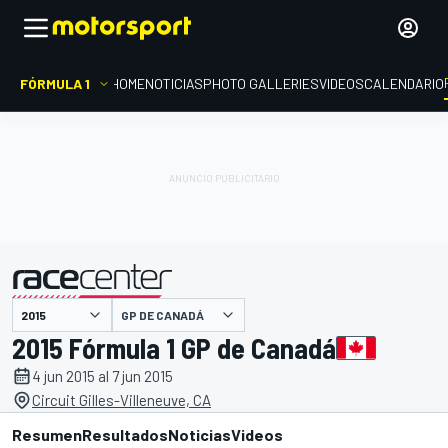
FÓRMULA 1
HOME
NOTICIAS
PHOTO GALLERIES
VIDEOS
CALENDARIO
GP DE CANADÁ
presentado por
2015 Fórmula 1 GP de Canadá
4 jun 2015 al 7 jun 2015
Circuit Gilles-Villeneuve, CA
Resumen
Resultados
Noticias
Videos