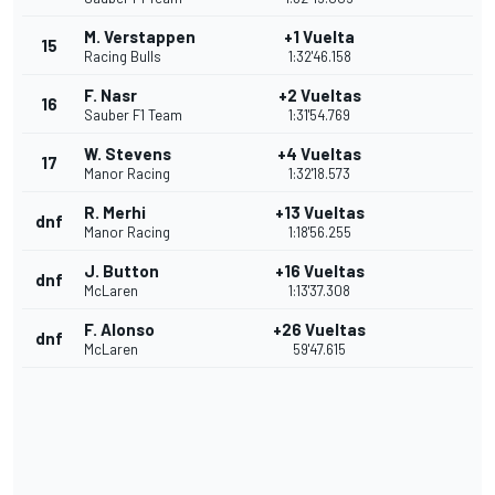
M. Verstappen
+1 Vuelta
15
Racing Bulls
1:32'46.158
F. Nasr
+2 Vueltas
16
Sauber F1 Team
1:31'54.769
W. Stevens
+4 Vueltas
17
Manor Racing
1:32'18.573
R. Merhi
+13 Vueltas
dnf
Manor Racing
1:18'56.255
J. Button
+16 Vueltas
dnf
McLaren
1:13'37.308
F. Alonso
+26 Vueltas
dnf
McLaren
59'47.615