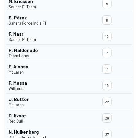
M. Ericsson
9
Sauber F1 Team
S. Pérez
11
Sahara Force India F1
F. Nasr
12
Sauber F1 Team
P. Maldonado
13
Team Lotus
F. Alonso
14
McLaren
F. Massa
19
Williams
J. Button
22
McLaren
D. Kvyat
26
Red Bull
N. Hulkenberg
27
Sahara Force India F1