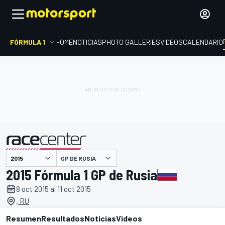
FÓRMULA 1
HOME
NOTICIAS
PHOTO GALLERIES
VIDEOS
CALENDARIO
GP DE RUSIA
presentado por
2015 Fórmula 1 GP de Rusia
8 oct 2015 al 11 oct 2015
, RU
Resumen
Resultados
Noticias
Videos