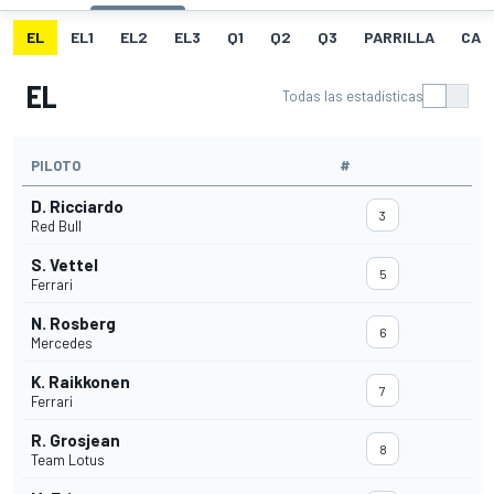
EL
EL1
EL2
EL3
Q1
Q2
Q3
PARRILLA
CAR
EL
Todas las estadísticas
PILOTO
#
D. Ricciardo
3
Red Bull
S. Vettel
5
Ferrari
N. Rosberg
6
Mercedes
K. Raikkonen
7
Ferrari
R. Grosjean
8
Team Lotus