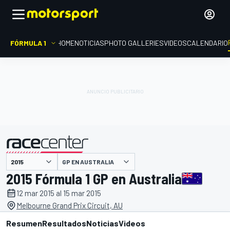
FÓRMULA 1
HOME
NOTICIAS
PHOTO GALLERIES
VIDEOS
CALENDARIO
GP EN AUSTRALIA
presentado por
2015 Fórmula 1 GP en Australia
12 mar 2015 al 15 mar 2015
Melbourne Grand Prix Circuit, AU
Resumen
Resultados
Noticias
Videos