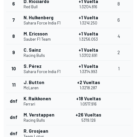
D. Ricciardo
+1 Vuelta
6
8
Red Bull
1:32'04.816
N. Hulkenberg
+1 Vuelta
7
6
Sahara Force India F1
1:32'41.250
M. Ericsson
+1 Vuelta
8
4
Sauber F1 Team
1:32'56.053
C. Sainz
+1 Vuelta
9
2
Racing Bulls
1:33'02.691
S. Pérez
+1 Vuelta
10
1
Sahara Force India F1
1:33'14.993
J. Button
+2 Vueltas
11
McLaren
1:32'18.287
K. Raikkonen
+18 Vueltas
dnf
Ferrari
1:05'17.916
M. Verstappen
+26 Vueltas
dnf
Racing Bulls
53'19.126
R. Grosjean
dnf
Team Lotus