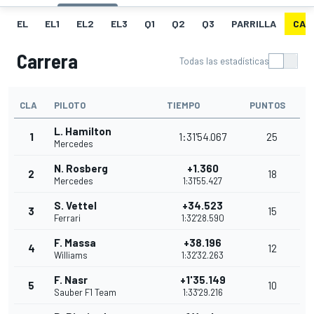
EL
EL1
EL2
EL3
Q1
Q2
Q3
PARRILLA
CAR
Carrera
Todas las estadísticas
CLA
PILOTO
TIEMPO
PUNTOS
L. Hamilton
1
1:31'54.067
25
Mercedes
N. Rosberg
+1.360
2
18
Mercedes
1:31'55.427
S. Vettel
+34.523
3
15
Ferrari
1:32'28.590
F. Massa
+38.196
4
12
Williams
1:32'32.263
F. Nasr
+1'35.149
5
10
Sauber F1 Team
1:33'29.216