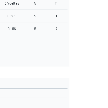
3 Vueltas
5
11
0.1215
5
1
0.1116
5
7