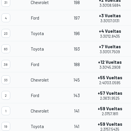
+2 Vueltas
Chevrolet
198
31
3:30'08.5684
+3 Vueltas
Ford
197
4
3:30'07.0131
+4 Vueltas
Toyota
196
23
3:30'12.8435
+7 Vueltas
Toyota
193
83
3:30'01.7509
+12 Vueltas
Ford
188
38
3:30'45.2908
+55 Vueltas
Chevrolet
145
33
2:40'03.0595
+57 Vueltas
Ford
143
2
2:36'31.9525
+59 Vueltas
Chevrolet
141
1
2:31'57.1811
+59 Vueltas
Toyota
141
19
2:31'57.5435