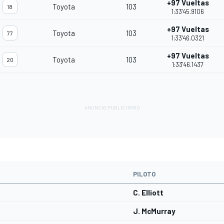
+97 Vueltas
Toyota
103
18
1:33'45.9106
+97 Vueltas
Toyota
103
77
1:33'46.0321
+97 Vueltas
Toyota
103
20
1:33'46.1437
PILOTO
C. Elliott
J. McMurray