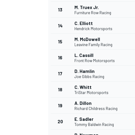
M. Truex Jr.
13
Furniture Row Racing
C. Elliott
14
Hendrick Motorsports
M. McDowell
15
Leavine Family Racing
L. Cassill
16
Front Row Motorsports
D. Hamlin
17
Joe Gibbs Racing
C. Whitt
18
TriStar Motorsports
A. Dillon
19
Richard Childress Racing
E. Sadler
20
Tommy Baldwin Racing