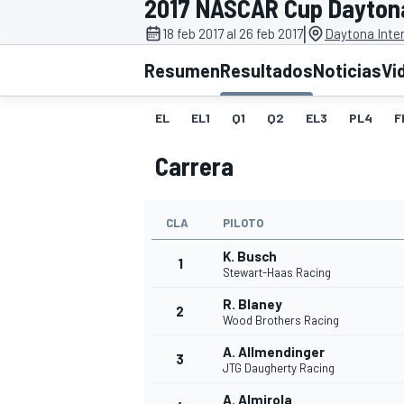
2017 NASCAR Cup Dayton
|
FÓRMULA E
MOTO
18 feb 2017 al 26 feb 2017
Daytona Inte
Resumen
Resultados
Noticias
Vi
EL
EL1
Q1
Q2
EL3
PL4
F
Carrera
NASCAR
INDYCAR
SPORTSCAR
RALLY
TURISM
CLA
PILOTO
K. Busch
1
Stewart-Haas Racing
R. Blaney
2
Wood Brothers Racing
A. Allmendinger
3
JTG Daugherty Racing
MÁS
A. Almirola