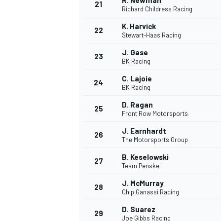
R. Newman
21
Richard Childress Racing
K. Harvick
22
Stewart-Haas Racing
J. Gase
23
BK Racing
C. Lajoie
24
BK Racing
D. Ragan
25
Front Row Motorsports
J. Earnhardt
26
The Motorsports Group
B. Keselowski
27
Team Penske
J. McMurray
28
Chip Ganassi Racing
D. Suarez
29
Joe Gibbs Racing