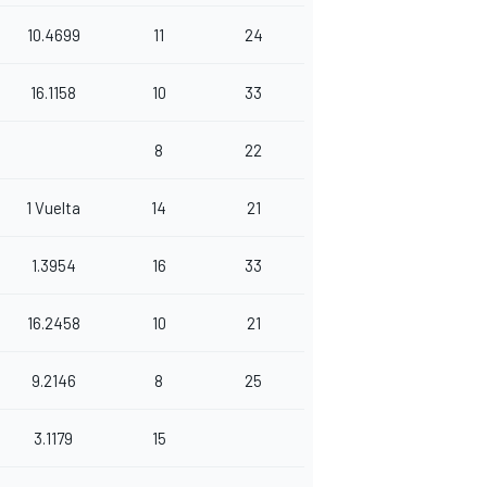
10.4699
11
24
16.1158
10
33
8
22
1 Vuelta
14
21
1.3954
16
33
16.2458
10
21
9.2146
8
25
3.1179
15