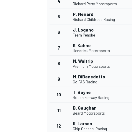
4
Richard Petty Motorsports
P. Menard
5
Richard Childress Racing
J. Logano
6
Team Penske
K. Kahne
7
Hendrick Motorsports
M. Waltrip
8
Premium Motorsports
M. DiBenedetto
9
Go FAS Racing
T. Bayne
10
Roush Fenway Racing
B. Gaughan
11
Beard Motorsports
K. Larson
12
Chip Ganassi Racing