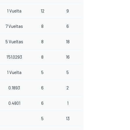
1 Vuelta
12
9
7 Vueltas
8
6
5 Vueltas
8
18
1'51.0293
8
16
1 Vuelta
5
5
0.1893
6
2
0.4801
6
1
5
13