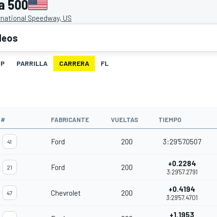
a 500
rnational Speedway, US
deos
IP
PARRILLA
CARRERA
FL
O
#
FABRICANTE
VUELTAS
TIEMPO
Ford
200
3:29'57.0507
41
+0.2284
Ford
200
21
3:29'57.2791
+0.4194
Chevrolet
200
47
3:29'57.4701
+1.1953