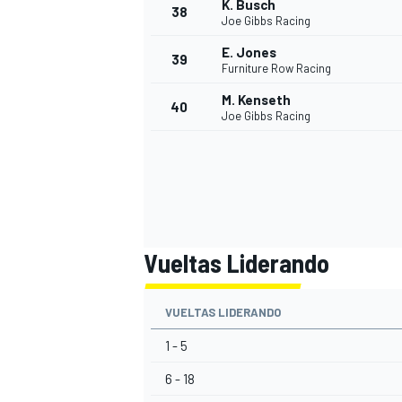
K. Busch
38
Joe Gibbs Racing
E. Jones
39
Furniture Row Racing
M. Kenseth
40
Joe Gibbs Racing
Vueltas Liderando
VUELTAS LIDERANDO
1 - 5
6 - 18